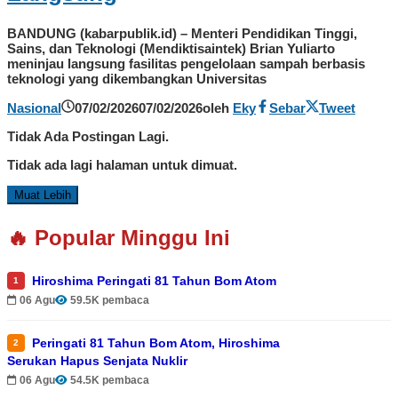
BANDUNG (kabarpublik.id) – Menteri Pendidikan Tinggi,
Sains, dan Teknologi (Mendiktisaintek) Brian Yuliarto
meninjau langsung fasilitas pengelolaan sampah berbasis
teknologi yang dikembangkan Universitas
Nasional
07/02/2026
07/02/2026
oleh
Eky
Sebar
Tweet
Tidak Ada Postingan Lagi.
Tidak ada lagi halaman untuk dimuat.
Muat Lebih
🔥 Popular Minggu Ini
Hiroshima Peringati 81 Tahun Bom Atom
1
06 Agu
59.5K pembaca
Peringati 81 Tahun Bom Atom, Hiroshima
2
Serukan Hapus Senjata Nuklir
06 Agu
54.5K pembaca