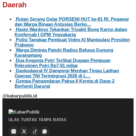
Daerah
Rutan Serang Gelar PORSENI HUT ke-81 RI, Pegawai
dan Warga Binaan Antusias Berko…
Hasto Wardoyo Tekankan Trisakti Bung Karno dalam
Konfercab I GPM Yogyakarta
Polisi Tangkap Pembuat Video AI Manipulasi Presiden
Prabowo
Warga Diminta Patuhi Radius Bahaya Gunung
Karangetang
Dua Anggota Polri Terlibat Dugaan Penipuan
Rekrutmen Polri Rp7,81 miliar
Dankodaeral IV Dampingi Menhan Tinjau Latihan
Operasi TNI Terintegrasi 2026 di L…
Gempa Pangandaran Paksa 6 Kereta di Daop 2
Berhenti Darurat
@kabarpublik.id
ULAS TUNTAS TANPA BATAS