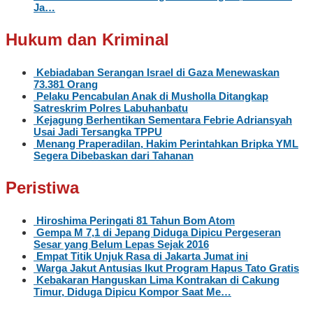
Ja…
Hukum dan Kriminal
Kebiadaban Serangan Israel di Gaza Menewaskan
73.381 Orang
Pelaku Pencabulan Anak di Musholla Ditangkap
Satreskrim Polres Labuhanbatu
Kejagung Berhentikan Sementara Febrie Adriansyah
Usai Jadi Tersangka TPPU
Menang Praperadilan, Hakim Perintahkan Bripka YML
Segera Dibebaskan dari Tahanan
Peristiwa
Hiroshima Peringati 81 Tahun Bom Atom
Gempa M 7,1 di Jepang Diduga Dipicu Pergeseran
Sesar yang Belum Lepas Sejak 2016
Empat Titik Unjuk Rasa di Jakarta Jumat ini
Warga Jakut Antusias Ikut Program Hapus Tato Gratis
Kebakaran Hanguskan Lima Kontrakan di Cakung
Timur, Diduga Dipicu Kompor Saat Me…