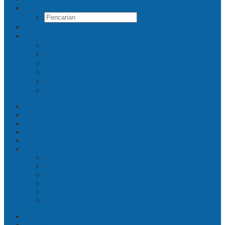
Pencarian
Indeks Berita
Facebook
Twitter
Instagram
Linkedin
Youtube
Tiktok
Beranda
Hukum dan Kriminal
Ekonomi Bisnis
Politik
Metropolitan
Redaksi
Privacy Policy
Kode Etik
Pedoman Pemberitaan Media Siber
Kontak
Tentang Kami
Disclaimer
Nasional
Daerah