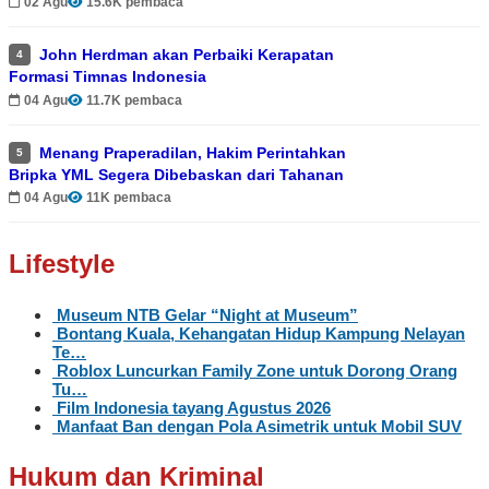
02 Agu
15.6K pembaca
John Herdman akan Perbaiki Kerapatan
4
Formasi Timnas Indonesia
04 Agu
11.7K pembaca
Menang Praperadilan, Hakim Perintahkan
5
Bripka YML Segera Dibebaskan dari Tahanan
04 Agu
11K pembaca
Lifestyle
Museum NTB Gelar “Night at Museum”
Bontang Kuala, Kehangatan Hidup Kampung Nelayan
Te…
Roblox Luncurkan Family Zone untuk Dorong Orang
Tu…
Film Indonesia tayang Agustus 2026
Manfaat Ban dengan Pola Asimetrik untuk Mobil SUV
Hukum dan Kriminal