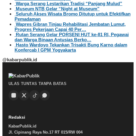
Warga Serang Lestarikan Tradisi “Panjang Mulud”
Museum NTB Gelar “Night at Museum”
Seluruh Akses Wisata Bromo Ditutup untuk Efektifkan
Pemadaman
Wapres Gibran Tinjau Rehabilitasi Jembatan Lumut,
Progres Pekerjaan Capai 40 Per…
Rutan Serang Gelar PORSENI HUT ke-81 RI, Pegawai
dan Warga Binaan Antusias Berko…
Hasto Wardoyo Tekankan Trisakti Bung Karno dalam
Konfercab I GPM Yogyakarta
@kabarpublik.id
ULAS TUNTAS TANPA BATAS
Redaksi
KabarPublik.id
Jl. Cipinang Raya No.17 RT 015/RW 004