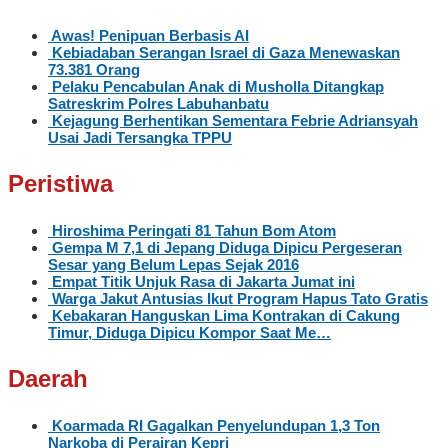
Awas! Penipuan Berbasis AI
Kebiadaban Serangan Israel di Gaza Menewaskan
73.381 Orang
Pelaku Pencabulan Anak di Musholla Ditangkap
Satreskrim Polres Labuhanbatu
Kejagung Berhentikan Sementara Febrie Adriansyah
Usai Jadi Tersangka TPPU
Peristiwa
Hiroshima Peringati 81 Tahun Bom Atom
Gempa M 7,1 di Jepang Diduga Dipicu Pergeseran
Sesar yang Belum Lepas Sejak 2016
Empat Titik Unjuk Rasa di Jakarta Jumat ini
Warga Jakut Antusias Ikut Program Hapus Tato Gratis
Kebakaran Hanguskan Lima Kontrakan di Cakung
Timur, Diduga Dipicu Kompor Saat Me…
Daerah
Koarmada RI Gagalkan Penyelundupan 1,3 Ton
Narkoba di Perairan Kepri