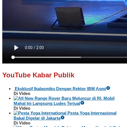
YouTube Kabar Publik
Eksklusif Ikalasmiku Dengan Rektor IBM Asmi
Di Video
Baru Meluncur di RI, Mobil
Mahal Ini Langsung Ludes Terjual
Di Video
Pesta Yoga Internasional
Bakal Digelar di Jakarta
Di Video