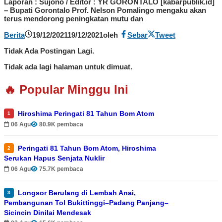
Laporan : Sujono / Editor : YR GORONTALO [kabarpublik.id]
– Bupati Gorontalo Prof. Nelson Pomalingo mengaku akan
terus mendorong peningkatan mutu dan
Berita
19/12/2021
19/12/2021
oleh
Sebar
Tweet
Tidak Ada Postingan Lagi.
Tidak ada lagi halaman untuk dimuat.
🔥 Popular Minggu Ini
Hiroshima Peringati 81 Tahun Bom Atom
1
06 Agu
80.9K pembaca
Peringati 81 Tahun Bom Atom, Hiroshima
2
Serukan Hapus Senjata Nuklir
06 Agu
75.7K pembaca
Longsor Berulang di Lembah Anai,
3
Pembangunan Tol Bukittinggi–Padang Panjang–
Sicincin Dinilai Mendesak