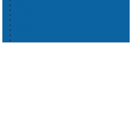
Lifestyle
Internasional
Olahraga
Otomotif
Korupsi
Kesehatan
Pendidikan
VIDEO