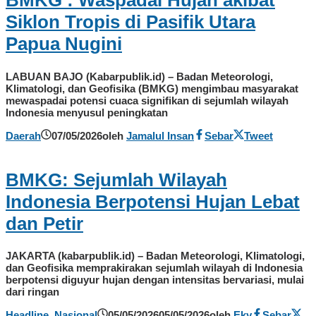
BMKG : Waspadai Hujan akibat
Siklon Tropis di Pasifik Utara
Papua Nugini
LABUAN BAJO (Kabarpublik.id) – Badan Meteorologi,
Klimatologi, dan Geofisika (BMKG) mengimbau masyarakat
mewaspadai potensi cuaca signifikan di sejumlah wilayah
Indonesia menyusul peningkatan
Daerah
07/05/2026
oleh
Jamalul Insan
Sebar
Tweet
BMKG: Sejumlah Wilayah
Indonesia Berpotensi Hujan Lebat
dan Petir
JAKARTA (kabarpublik.id) – Badan Meteorologi, Klimatologi,
dan Geofisika memprakirakan sejumlah wilayah di Indonesia
berpotensi diguyur hujan dengan intensitas bervariasi, mulai
dari ringan
Headline
,
Nasional
05/05/2026
05/05/2026
oleh
Eky
Sebar