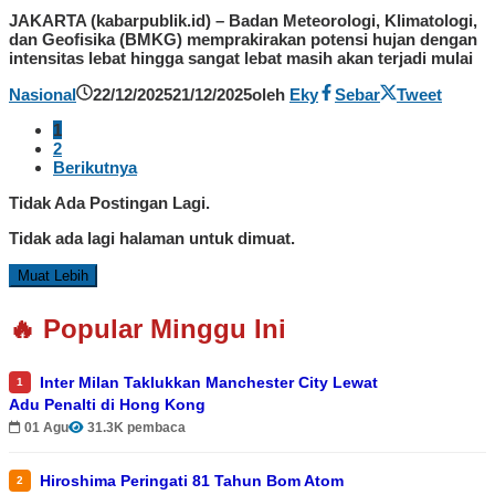
JAKARTA (kabarpublik.id) – Badan Meteorologi, Klimatologi,
dan Geofisika (BMKG) memprakirakan potensi hujan dengan
intensitas lebat hingga sangat lebat masih akan terjadi mulai
Nasional
22/12/2025
21/12/2025
oleh
Eky
Sebar
Tweet
1
2
Berikutnya
Tidak Ada Postingan Lagi.
Tidak ada lagi halaman untuk dimuat.
Muat Lebih
🔥 Popular Minggu Ini
Inter Milan Taklukkan Manchester City Lewat
1
Adu Penalti di Hong Kong
01 Agu
31.3K pembaca
Hiroshima Peringati 81 Tahun Bom Atom
2