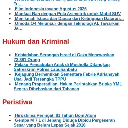
Tu…
Film Indonesia tayang Agustus 2026
Manfaat Ban dengan Pola Asimetrik untuk Mobil SUV
Menikmati Istana dan Danau dari Ketinggian Dataran…
Omoda O4 Meluncur dengan Teknologi AI, Tawarkan
Ja…
Hukum dan Kriminal
Kebiadaban Serangan Israel di Gaza Menewaskan
73.381 Orang
Pelaku Pencabulan Anak di Musholla Ditangkap
Satreskrim Polres Labuhanbatu
Kejagung Berhentikan Sementara Febrie Adriansyah
Usai Jadi Tersangka TPPU
Menang Praperadilan, Hakim Perintahkan Bripka YML
Segera Dibebaskan dari Tahanan
Peristiwa
Hiroshima Peringati 81 Tahun Bom Atom
Gempa M 7,1 di Jepang Diduga Dipicu Pergeseran
Sesar yang Belum Lepas Sejak 2016