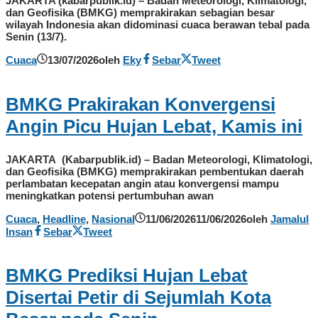
JAKARTA (kabarpublik.id) – Badan Meteorologi, Klimatologi,
dan Geofisika (BMKG) memprakirakan sebagian besar
wilayah Indonesia akan didominasi cuaca berawan tebal pada
Senin (13/7).
Cuaca
13/07/2026
oleh
Eky
Sebar
Tweet
BMKG Prakirakan Konvergensi
Angin Picu Hujan Lebat, Kamis ini
JAKARTA (Kabarpublik.id) – Badan Meteorologi, Klimatologi,
dan Geofisika (BMKG) memprakirakan pembentukan daerah
perlambatan kecepatan angin atau konvergensi mampu
meningkatkan potensi pertumbuhan awan
Cuaca
,
Headline
,
Nasional
11/06/2026
11/06/2026
oleh
Jamalul
Insan
Sebar
Tweet
BMKG Prediksi Hujan Lebat
Disertai Petir di Sejumlah Kota