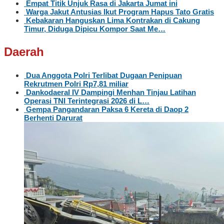
Empat Titik Unjuk Rasa di Jakarta Jumat ini
Warga Jakut Antusias Ikut Program Hapus Tato Gratis
Kebakaran Hanguskan Lima Kontrakan di Cakung
Timur, Diduga Dipicu Kompor Saat Me…
Daerah
Dua Anggota Polri Terlibat Dugaan Penipuan
Rekrutmen Polri Rp7,81 miliar
Dankodaeral IV Dampingi Menhan Tinjau Latihan
Operasi TNI Terintegrasi 2026 di L…
Gempa Pangandaran Paksa 6 Kereta di Daop 2
Berhenti Darurat