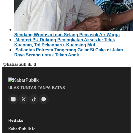
Sendang Wonosari dan Selang Pemasok Air Warga
Menteri PU Dukung Peningkatan Akses ke Teluk
Kuantan, Tol Pekanbaru–Kuansing Mul…
Satlantas Polresta Tangerang Gelar Si Caka di Jalan
Raya Serang untuk Tekan Angk…
@kabarpublik.id
ULAS TUNTAS TANPA BATAS
Redaksi
KabarPublik.id