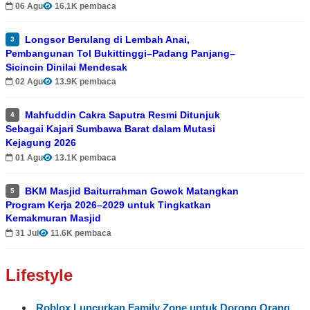
06 Agu
16.1K pembaca
Longsor Berulang di Lembah Anai,
3
Pembangunan Tol Bukittinggi–Padang Panjang–
Sicincin Dinilai Mendesak
02 Agu
13.9K pembaca
Mahfuddin Cakra Saputra Resmi Ditunjuk
4
Sebagai Kajari Sumbawa Barat dalam Mutasi
Kejagung 2026
01 Agu
13.1K pembaca
BKM Masjid Baiturrahman Gowok Matangkan
5
Program Kerja 2026–2029 untuk Tingkatkan
Kemakmuran Masjid
31 Jul
11.6K pembaca
Lifestyle
Roblox Luncurkan Family Zone untuk Dorong Orang