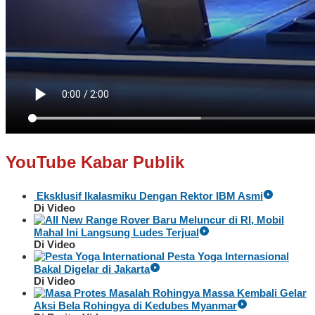
YouTube Kabar Publik
Eksklusif Ikalasmiku Dengan Rektor IBM Asmi
Di Video
Baru Meluncur di RI, Mobil
Mahal Ini Langsung Ludes Terjual
Di Video
Pesta Yoga Internasional
Bakal Digelar di Jakarta
Di Video
Massa Kembali Gelar
Aksi Bela Rohingya di Kedubes Myanmar