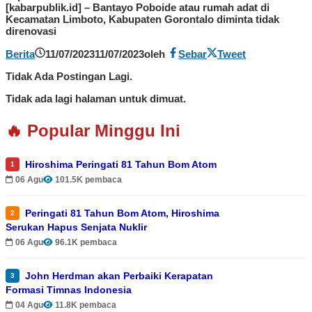
[kabarpublik.id] – Bantayo Poboide atau rumah adat di
Kecamatan Limboto, Kabupaten Gorontalo diminta tidak
direnovasi
Berita
11/07/2023
11/07/2023
oleh
Sebar
Tweet
Tidak Ada Postingan Lagi.
Tidak ada lagi halaman untuk dimuat.
🔥 Popular Minggu Ini
Hiroshima Peringati 81 Tahun Bom Atom
1
06 Agu
101.5K pembaca
Peringati 81 Tahun Bom Atom, Hiroshima
2
Serukan Hapus Senjata Nuklir
06 Agu
96.1K pembaca
John Herdman akan Perbaiki Kerapatan
3
Formasi Timnas Indonesia
04 Agu
11.8K pembaca