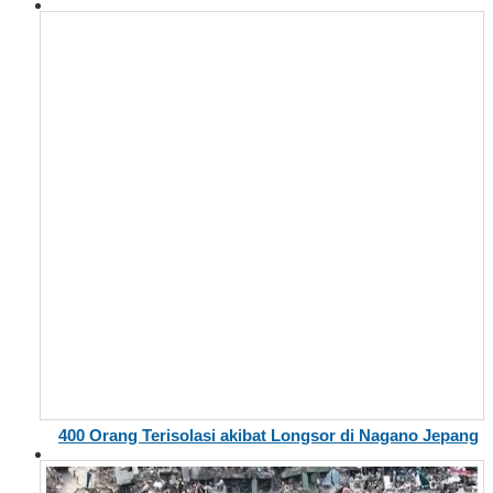
400 Orang Terisolasi akibat Longsor di Nagano Jepang