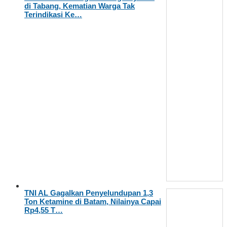
di Tabang, Kematian Warga Tak
Terindikasi Ke…
TNI AL Gagalkan Penyelundupan 1,3
Ton Ketamine di Batam, Nilainya Capai
Rp4,55 T…