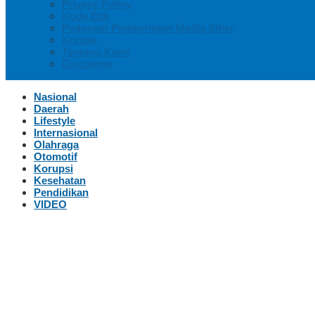
Privacy Policy
Kode Etik
Pedoman Pemberitaan Media Siber
Kontak
Tentang Kami
Disclaimer
Nasional
Daerah
Lifestyle
Internasional
Olahraga
Otomotif
Korupsi
Kesehatan
Pendidikan
VIDEO