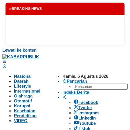
BREAKING NEWS
Lewati ke konten
Nasional
Kamis, 6 Agustus 2026
Daerah
Pencarian
Lifestyle
Internasional
Indeks Berita
Olahraga
Otomotif
Facebook
Korupsi
Twitter
Kesehatan
Instagram
Pendidikan
Linkedin
VIDEO
Youtube
Tiktok