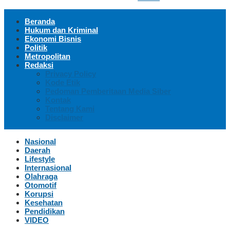
Beranda
Hukum dan Kriminal
Ekonomi Bisnis
Politik
Metropolitan
Redaksi
Privacy Policy
Kode Etik
Pedoman Pemberitaan Media Siber
Kontak
Tentang Kami
Disclaimer
Nasional
Daerah
Lifestyle
Internasional
Olahraga
Otomotif
Korupsi
Kesehatan
Pendidikan
VIDEO