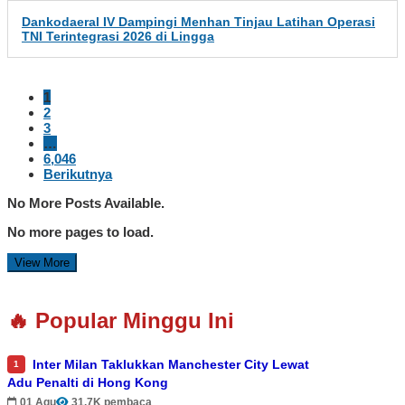
Dankodaeral IV Dampingi Menhan Tinjau Latihan Operasi
TNI Terintegrasi 2026 di Lingga
1
2
3
…
6,046
Berikutnya
No More Posts Available.
No more pages to load.
View More
🔥 Popular Minggu Ini
Inter Milan Taklukkan Manchester City Lewat
1
Adu Penalti di Hong Kong
01 Agu
31.7K pembaca