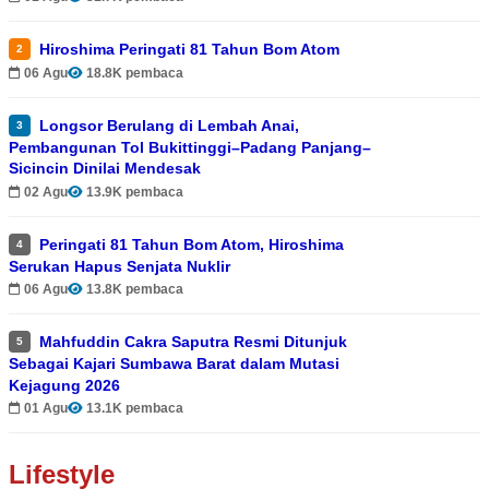
Hiroshima Peringati 81 Tahun Bom Atom
2
06 Agu
18.8K pembaca
Longsor Berulang di Lembah Anai,
3
Pembangunan Tol Bukittinggi–Padang Panjang–
Sicincin Dinilai Mendesak
02 Agu
13.9K pembaca
Peringati 81 Tahun Bom Atom, Hiroshima
4
Serukan Hapus Senjata Nuklir
06 Agu
13.8K pembaca
Mahfuddin Cakra Saputra Resmi Ditunjuk
5
Sebagai Kajari Sumbawa Barat dalam Mutasi
Kejagung 2026
01 Agu
13.1K pembaca
Lifestyle