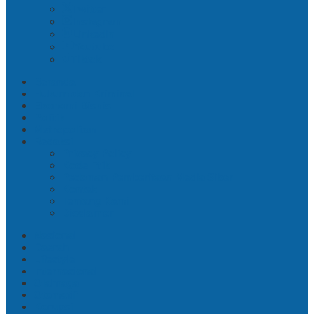
Twitter
Instagram
Linkedin
Youtube
Tiktok
Beranda
Hukum dan Kriminal
Ekonomi Bisnis
Politik
Metropolitan
Redaksi
Privacy Policy
Kode Etik
Pedoman Pemberitaan Media Siber
Kontak
Tentang Kami
Disclaimer
Nasional
Daerah
Lifestyle
Internasional
Olahraga
Otomotif
Korupsi