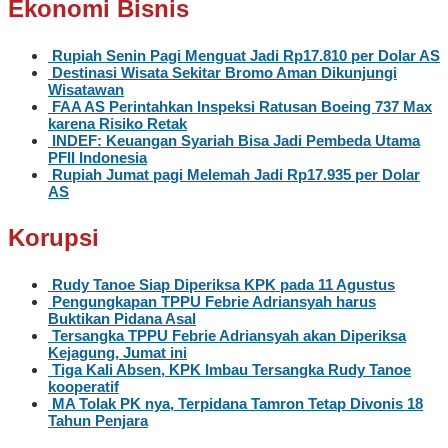
Ekonomi Bisnis
Rupiah Senin Pagi Menguat Jadi Rp17.810 per Dolar AS
Destinasi Wisata Sekitar Bromo Aman Dikunjungi
Wisatawan
FAA AS Perintahkan Inspeksi Ratusan Boeing 737 Max
karena Risiko Retak
INDEF: Keuangan Syariah Bisa Jadi Pembeda Utama
PFII Indonesia
Rupiah Jumat pagi Melemah Jadi Rp17.935 per Dolar
AS
Korupsi
Rudy Tanoe Siap Diperiksa KPK pada 11 Agustus
Pengungkapan TPPU Febrie Adriansyah harus
Buktikan Pidana Asal
Tersangka TPPU Febrie Adriansyah akan Diperiksa
Kejagung, Jumat ini
Tiga Kali Absen, KPK Imbau Tersangka Rudy Tanoe
kooperatif
MA Tolak PK nya, Terpidana Tamron Tetap Divonis 18
Tahun Penjara