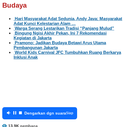
Budaya
Hari Masyarakat Adat Sedunia, Andy Java: Masyarakat
Adat Kunci Kelestarian Alam …
Warga Serang Lestarikan Tradisi “Panjang Mulud”
Bingung Ngisi Akhir Pekan, Ini 7 Rekomendasi
Kegiatan di Jakarta
Pramono: Jadikan Budaya Betawi Arus Utama
Pembangunan Jakarta
World Kids Carnival JFC Tumbuhkan Ruang Berkarya
Inklusi Anak
Dengarkan dgn suara
Siap
13.9K
pembaca