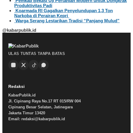
Pemkab Bekasi Uji Pertanian Modern untuk Dongkrak
Produktivitas Padi
Koarmada RI Gagalkan Penyelundupan 1,3 Ton
Narkoba di Perairan Kepri
Warga Serang Lestarikan Tradisi “Panjang Mulud”
@kabarpublik.id
ULAS TUNTAS TANPA BATAS
Redaksi
KabarPublik.id
Jl. Cipinang Raya No.17 RT 015/RW 004
Cipinang Besar Selatan, Jatinegara
Jakarta Timur 13420
Email: redaksi@kabarpublik.id