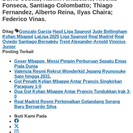
Fonseca, Santiago Colombatto; Thiago
Fernandez, Alberto Reina, Ilyas Chaira;
Federico Vinas.
Ditag
Gonzalo Garcia
Hasil Liga Spanyol
Jude Bellingham
Kylian Mbappé
LaLiga 2025
Liga Spanyol
Real Madrid
Real
Oviedo
Santiago Bernabéu
Trent Alexander-Arnold
Vinicius
Junior
Posting Terkait
Geser Mbappe, Messi Pimpin Perburuan Sepatu Emas
Piala Dunia
Valencia Resmi Rekrut Wonderkid Jepang Ryunosuke
Sato hingga 2031,
Gol Penalti Kylian Mbappe Antar Prancis Singkirkan
Paraguay 1-0
Dua Gol Kylian Mbappe Antar Prancis Tundukkan Irak 3-
0
Real Madrid Resmi Perkenalkan Gelandang Serang
Baru Bernardo Silva
Ikuti Kami Pada