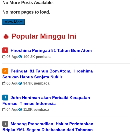
No More Posts Available.
No more pages to load.
View More
🔥 Popular Minggu Ini
Hiroshima Peringati 81 Tahun Bom Atom
1
06 Agu
100.3K pembaca
Peringati 81 Tahun Bom Atom, Hiroshima
2
Serukan Hapus Senjata Nuklir
06 Agu
94.9K pembaca
John Herdman akan Perbaiki Kerapatan
3
Formasi Timnas Indonesia
04 Agu
11.8K pembaca
Menang Praperadilan, Hakim Perintahkan
4
Bripka YML Segera Dibebaskan dari Tahanan