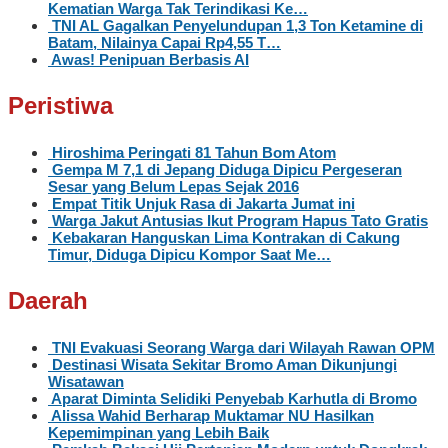
Kematian Warga Tak Terindikasi Ke…
TNI AL Gagalkan Penyelundupan 1,3 Ton Ketamine di
Batam, Nilainya Capai Rp4,55 T…
Awas! Penipuan Berbasis AI
Peristiwa
Hiroshima Peringati 81 Tahun Bom Atom
Gempa M 7,1 di Jepang Diduga Dipicu Pergeseran
Sesar yang Belum Lepas Sejak 2016
Empat Titik Unjuk Rasa di Jakarta Jumat ini
Warga Jakut Antusias Ikut Program Hapus Tato Gratis
Kebakaran Hanguskan Lima Kontrakan di Cakung
Timur, Diduga Dipicu Kompor Saat Me…
Daerah
TNI Evakuasi Seorang Warga dari Wilayah Rawan OPM
Destinasi Wisata Sekitar Bromo Aman Dikunjungi
Wisatawan
Aparat Diminta Selidiki Penyebab Karhutla di Bromo
Alissa Wahid Berharap Muktamar NU Hasilkan
Kepemimpinan yang Lebih Baik