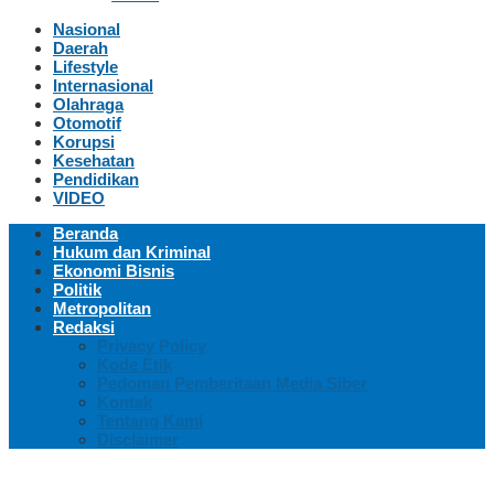
Nasional
Daerah
Lifestyle
Internasional
Olahraga
Otomotif
Korupsi
Kesehatan
Pendidikan
VIDEO
Beranda
Hukum dan Kriminal
Ekonomi Bisnis
Politik
Metropolitan
Redaksi
Privacy Policy
Kode Etik
Pedoman Pemberitaan Media Siber
Kontak
Tentang Kami
Disclaimer