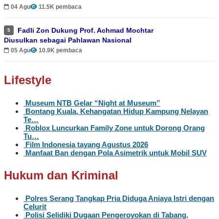
04 Agu
11.5K pembaca
Fadli Zon Dukung Prof. Achmad Mochtar
5
Diusulkan sebagai Pahlawan Nasional
05 Agu
10.9K pembaca
Lifestyle
Museum NTB Gelar “Night at Museum”
Bontang Kuala, Kehangatan Hidup Kampung Nelayan
Te…
Roblox Luncurkan Family Zone untuk Dorong Orang
Tu…
Film Indonesia tayang Agustus 2026
Manfaat Ban dengan Pola Asimetrik untuk Mobil SUV
Hukum dan Kriminal
Polres Serang Tangkap Pria Diduga Aniaya Istri dengan
Celurit
Polisi Selidiki Dugaan Pengeroyokan di Tabang,