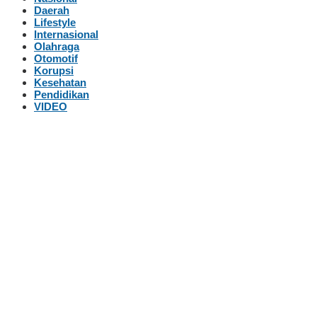
Daerah
Lifestyle
Internasional
Olahraga
Otomotif
Korupsi
Kesehatan
Pendidikan
VIDEO