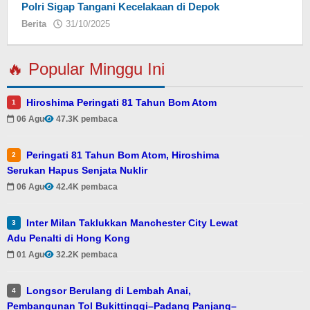
Polri Sigap Tangani Kecelakaan di Depok
Berita
31/10/2025
oleh
Eky
🔥 Popular Minggu Ini
Hiroshima Peringati 81 Tahun Bom Atom
1
06 Agu
47.3K pembaca
Peringati 81 Tahun Bom Atom, Hiroshima
2
Serukan Hapus Senjata Nuklir
06 Agu
42.4K pembaca
Inter Milan Taklukkan Manchester City Lewat
3
Adu Penalti di Hong Kong
01 Agu
32.2K pembaca
Longsor Berulang di Lembah Anai,
4
Pembangunan Tol Bukittinggi–Padang Panjang–