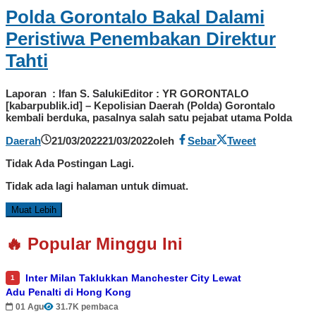
Polda Gorontalo Bakal Dalami
Peristiwa Penembakan Direktur
Tahti
Laporan : Ifan S. SalukiEditor : YR GORONTALO
[kabarpublik.id] – Kepolisian Daerah (Polda) Gorontalo
kembali berduka, pasalnya salah satu pejabat utama Polda
Daerah
21/03/2022
21/03/2022
oleh
Sebar
Tweet
Tidak Ada Postingan Lagi.
Tidak ada lagi halaman untuk dimuat.
Muat Lebih
🔥 Popular Minggu Ini
Inter Milan Taklukkan Manchester City Lewat
1
Adu Penalti di Hong Kong
01 Agu
31.7K pembaca