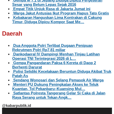
Gempa M 7,1 di Jepang Diduga Dipicu Pergeseran
Sesar yang Belum Lepas Sejak 2016
Empat Titik Unjuk Rasa di Jakarta Jumat ini
Warga Jakut Antusias Ikut Program Hapus Tato Gratis
Kebakaran Hanguskan Lima Kontrakan di Cakung
Timur, Diduga Dipicu Kompor Saat Me…
Daerah
Dua Anggota Polri Terlibat Dugaan Penipuan
Rekrutmen Polri Rp7,81 miliar
Dankodaeral IV Dampingi Menhan Tinjau Latihan
Operasi TNI Terintegrasi 2026 di L…
Gempa Pangandaran Paksa 6 Kereta di Daop 2
Berhenti Darurat
Polisi Selidiki Kecelakaan Beruntun Diduga Akibat Truk
Patah As
Sendang Wonosari dan Selang Pemasok Air Warga
Menteri PU Dukung Peningkatan Akses ke Teluk
Kuantan, Tol Pekanbaru–Kuansing Mul…
Satlantas Polresta Tangerang Gelar Si Caka di Jalan
Raya Serang untuk Tekan Angk…
@kabarpublik.id