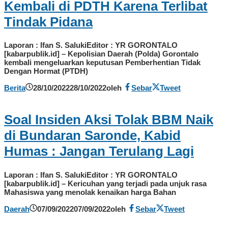
Kembali di PDTH Karena Terlibat
Tindak Pidana
Laporan : Ifan S. SalukiEditor : YR GORONTALO
[kabarpublik.id] – Kepolisian Daerah (Polda) Gorontalo
kembali mengeluarkan keputusan Pemberhentian Tidak
Dengan Hormat (PTDH)
Berita
28/10/2022
28/10/2022
oleh
Sebar
Tweet
Soal Insiden Aksi Tolak BBM Naik
di Bundaran Saronde, Kabid
Humas : Jangan Terulang Lagi
Laporan : Ifan S. SalukiEditor : YR GORONTALO
[kabarpublik.id] – Kericuhan yang terjadi pada unjuk rasa
Mahasiswa yang menolak kenaikan harga Bahan
Daerah
07/09/2022
07/09/2022
oleh
Sebar
Tweet