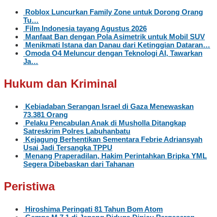
Roblox Luncurkan Family Zone untuk Dorong Orang
Tu…
Film Indonesia tayang Agustus 2026
Manfaat Ban dengan Pola Asimetrik untuk Mobil SUV
Menikmati Istana dan Danau dari Ketinggian Dataran…
Omoda O4 Meluncur dengan Teknologi AI, Tawarkan
Ja…
Hukum dan Kriminal
Kebiadaban Serangan Israel di Gaza Menewaskan
73.381 Orang
Pelaku Pencabulan Anak di Musholla Ditangkap
Satreskrim Polres Labuhanbatu
Kejagung Berhentikan Sementara Febrie Adriansyah
Usai Jadi Tersangka TPPU
Menang Praperadilan, Hakim Perintahkan Bripka YML
Segera Dibebaskan dari Tahanan
Peristiwa
Hiroshima Peringati 81 Tahun Bom Atom