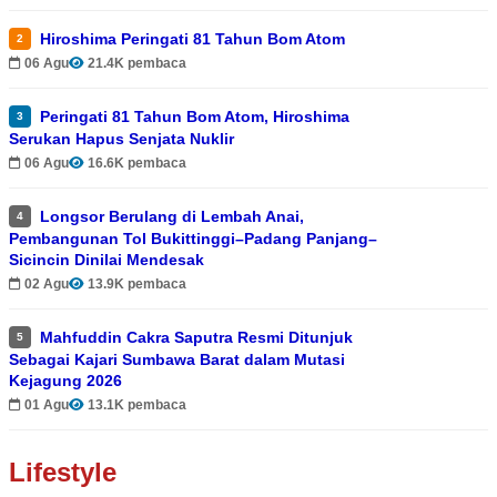
Hiroshima Peringati 81 Tahun Bom Atom
2
06 Agu
21.4K pembaca
Peringati 81 Tahun Bom Atom, Hiroshima
3
Serukan Hapus Senjata Nuklir
06 Agu
16.6K pembaca
Longsor Berulang di Lembah Anai,
4
Pembangunan Tol Bukittinggi–Padang Panjang–
Sicincin Dinilai Mendesak
02 Agu
13.9K pembaca
Mahfuddin Cakra Saputra Resmi Ditunjuk
5
Sebagai Kajari Sumbawa Barat dalam Mutasi
Kejagung 2026
01 Agu
13.1K pembaca
Lifestyle