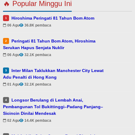
🔥 Popular Minggu Ini
Hiroshima Peringati 81 Tahun Bom Atom
1
06 Agu
36.8K pembaca
Peringati 81 Tahun Bom Atom, Hiroshima
2
Serukan Hapus Senjata Nuklir
06 Agu
32.1K pembaca
Inter Milan Taklukkan Manchester City Lewat
3
Adu Penalti di Hong Kong
01 Agu
32.1K pembaca
Longsor Berulang di Lembah Anai,
4
Pembangunan Tol Bukittinggi–Padang Panjang–
Sicincin Dinilai Mendesak
02 Agu
14.4K pembaca