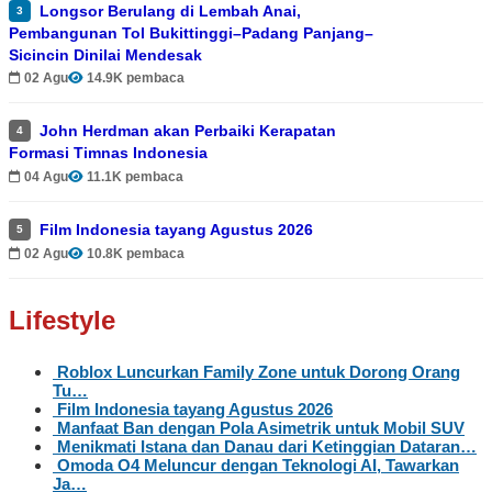
Longsor Berulang di Lembah Anai,
3
Pembangunan Tol Bukittinggi–Padang Panjang–
Sicincin Dinilai Mendesak
02 Agu
14.9K pembaca
John Herdman akan Perbaiki Kerapatan
4
Formasi Timnas Indonesia
04 Agu
11.1K pembaca
Film Indonesia tayang Agustus 2026
5
02 Agu
10.8K pembaca
Lifestyle
Roblox Luncurkan Family Zone untuk Dorong Orang
Tu…
Film Indonesia tayang Agustus 2026
Manfaat Ban dengan Pola Asimetrik untuk Mobil SUV
Menikmati Istana dan Danau dari Ketinggian Dataran…
Omoda O4 Meluncur dengan Teknologi AI, Tawarkan
Ja…