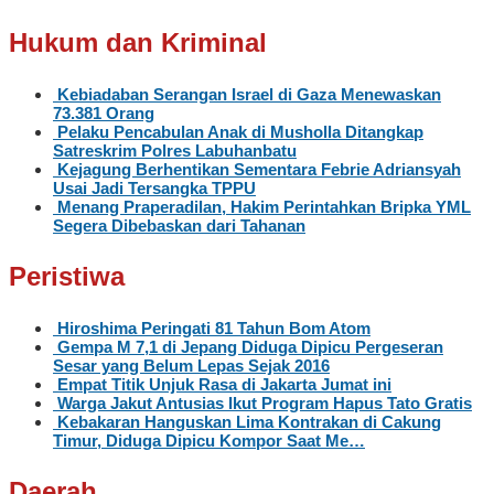
Hukum dan Kriminal
Kebiadaban Serangan Israel di Gaza Menewaskan
73.381 Orang
Pelaku Pencabulan Anak di Musholla Ditangkap
Satreskrim Polres Labuhanbatu
Kejagung Berhentikan Sementara Febrie Adriansyah
Usai Jadi Tersangka TPPU
Menang Praperadilan, Hakim Perintahkan Bripka YML
Segera Dibebaskan dari Tahanan
Peristiwa
Hiroshima Peringati 81 Tahun Bom Atom
Gempa M 7,1 di Jepang Diduga Dipicu Pergeseran
Sesar yang Belum Lepas Sejak 2016
Empat Titik Unjuk Rasa di Jakarta Jumat ini
Warga Jakut Antusias Ikut Program Hapus Tato Gratis
Kebakaran Hanguskan Lima Kontrakan di Cakung
Timur, Diduga Dipicu Kompor Saat Me…
Daerah