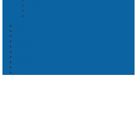
Pedoman Pemberitaan Media Siber
Kontak
Tentang Kami
Disclaimer
Nasional
Daerah
Lifestyle
Internasional
Olahraga
Otomotif
Korupsi
Kesehatan
Pendidikan
VIDEO