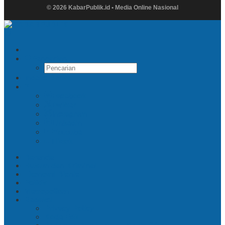
© 2026 KabarPublik.id • Media Online Nasional
Pencarian
Indeks Berita
Facebook
Twitter
Instagram
Linkedin
Youtube
Tiktok
Beranda
Hukum dan Kriminal
Ekonomi Bisnis
Politik
Metropolitan
Redaksi
Privacy Policy
Kode Etik