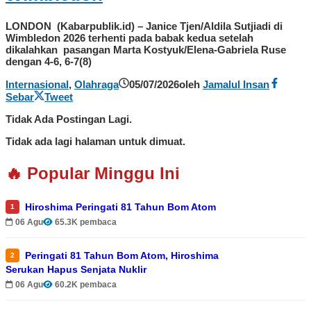
LONDON (Kabarpublik.id) – Janice Tjen/Aldila Sutjiadi di
Wimbledon 2026 terhenti pada babak kedua setelah
dikalahkan pasangan Marta Kostyuk/Elena-Gabriela Ruse
dengan 4-6, 6-7(8)
Internasional
,
Olahraga
05/07/2026
oleh
Jamalul Insan
Sebar
Tweet
Tidak Ada Postingan Lagi.
Tidak ada lagi halaman untuk dimuat.
🔥 Popular Minggu Ini
Hiroshima Peringati 81 Tahun Bom Atom
1
06 Agu
65.3K pembaca
Peringati 81 Tahun Bom Atom, Hiroshima
2
Serukan Hapus Senjata Nuklir
06 Agu
60.2K pembaca