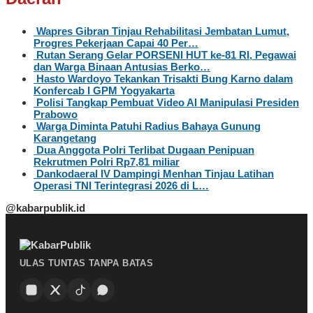
Wapres Gibran Tinjau Rehabilitasi Jembatan Lumut,
Progres Pekerjaan Capai 40 Per…
Rutan Serang Gelar PORSENI HUT ke-81 RI, Pegawai
dan Warga Binaan Antusias Berko…
Hasto Wardoyo Tekankan Trisakti Bung Karno dalam
Konfercab I GPM Yogyakarta
Polisi Tangkap Pembuat Video AI Manipulasi Presiden
Prabowo
Warga Diminta Patuhi Radius Bahaya Gunung
Karangetang
Dua Anggota Polri Terlibat Dugaan Penipuan
Rekrutmen Polri Rp7,81 miliar
Dankodaeral IV Dampingi Menhan Tinjau Latihan
Operasi TNI Terintegrasi 2026 di L…
@kabarpublik.id
ULAS TUNTAS TANPA BATAS