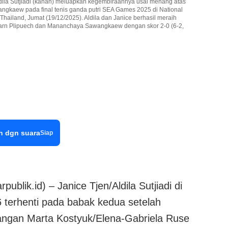
 Aldila Sutjiadi (kanan) meluapkan kegembiraannya usai menang atas
gkaew pada final tenis ganda putri SEA Games 2025 di National
Thailand, Jumat (19/12/2025). Aldila dan Janice berhasil meraih
tarn Plipuech dan Mananchaya Sawangkaew dengan skor 2-0 (6-2,
n dgn suara
Siap
lik.id) – Janice Tjen/Aldila Sutjiadi di
terhenti pada babak kedua setelah
angan Marta Kostyuk/Elena-Gabriela Ruse