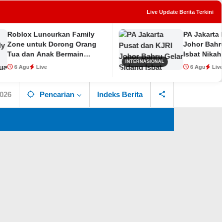
Live Update Berita Terkini
ncurkan Family
PA Jakarta Pusat dan KJ
tutup
k Dorong Orang
Johor Bahru Gelar Sida
nak Bermain
Isbat Nikah untuk WNI d
INTERNASIONAL
Malaysia
e
6 Agu
Live
2026
Pencarian
Indeks Berita