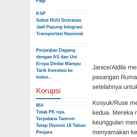
Pagi
KSP
Sebut RUU Sistranas
Jadi Payung Integrasi
Transportasi Nasional
Perjanjian Dagang
dengan AS dan Uni
Eropa Dinilai Mampu
Janice/Aldila m
Tarik Investasi ke
pasangan Ruman
Indon…
setelahnya unt
Korupsi
Kosyuk/Ruse m
MA
Tolak PK nya,
kedua. Mereka 
Terpidana Tamron
keunggulan menj
Tetap Divonis 18 Tahun
menyamakan ked
Penjara