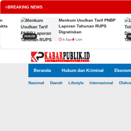
BREAKING NEWS
Menkum Usulkan Tarif PNBP
tup
Laporan Tahunan RUPS
Digratiskan
HUKUM
INTERNASIONAL
6 Agu
Live
Lewati
ke
konten
Beranda
Hukum dan Kriminal
Ekonomi
Nasional
Daerah
Lifestyle
Internasional
Olahr