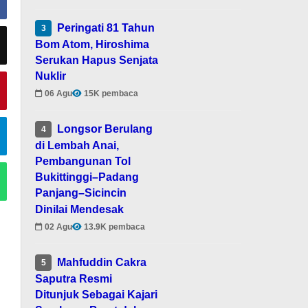
Peringati 81 Tahun
3
Bom Atom, Hiroshima
Serukan Hapus Senjata
Nuklir
06 Agu
15K pembaca
Longsor Berulang
4
di Lembah Anai,
Pembangunan Tol
Bukittinggi–Padang
Panjang–Sicincin
Dinilai Mendesak
02 Agu
13.9K pembaca
Mahfuddin Cakra
5
Saputra Resmi
Ditunjuk Sebagai Kajari