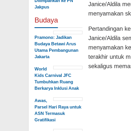
Dilimpahkan ke PN
Janice/Aldila m
Jakpus
menyamakan sko
Budaya
Pertandingan kem
Pramono: Jadikan
Janice/Aldila se
Budaya Betawi Arus
menyamakan ked
Utama Pembangunan
terakhir untuk m
Jakarta
sekaligus mema
World
Kids Carnival JFC
Tumbuhkan Ruang
Berkarya Inklusi Anak
Awas,
Parsel Hari Raya untuk
ASN Termasuk
Gratifikasi