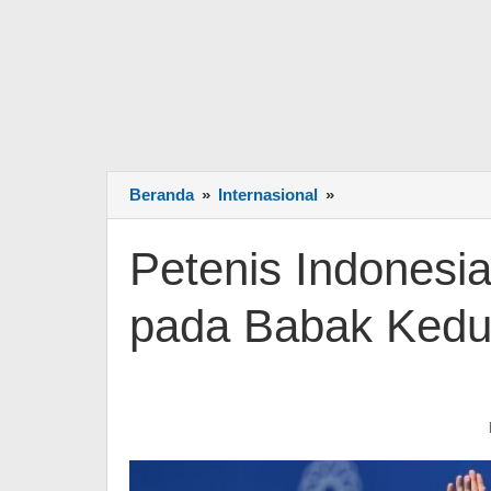
Beranda
»
Internasional
»
Petenis
Indonesia
Janice/Aldila
Petenis Indonesia
Kandas
pada
pada Babak Ked
Babak
Kedua
Wimbledon