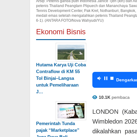
Arsip: Petenis ganda putri Indonesia Janice Tjen (kiri) dan
petenis Thailand Peangtarn Plipuech dan Mananchaya Sawan
Tennis Development Center, Pak Kret, Nothanburi, Bangkok, 
medali emas setelah mengalahkan petenis Thailand Peang
6-1). (ANTARA FOTO/Nova Wahyudi/YU)
Ekonomi Bisnis
Hutama Karya Uji Coba
Contraflow di KM 55
Tol Binjai–Langsa
Dengarka
untuk Pemeliharaan
J…
10.1K
pembaca
LONDON (Kabarpub
Wimbledon 2026 
Pemerintah Tunda
pajak “Marketplace”
dikalahkan pas
Jaga Daya Beli