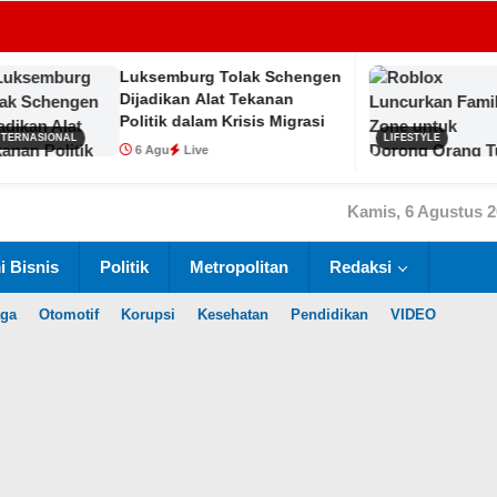
Luksemburg Tolak Schengen
Roblox Lu
Dijadikan Alat Tekanan
Zone untu
Politik dalam Krisis Migrasi
Tua dan A
LIFESTYLE
Bersama
6 Agu
Live
6 Agu
Liv
Kamis, 6 Agustus 
 Bisnis
Politik
Metropolitan
Redaksi
aga
Otomotif
Korupsi
Kesehatan
Pendidikan
VIDEO