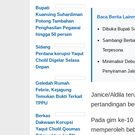
Bupati
Kuansing Suhardiman
Baca Berita Lainn
Potong Tambahan
Penghasilan Pegawai
Dibuka Bupati S
hingga 50 persen
Sambangi Berbag
Sidang
Terpesona
Perdana korupsi Yaqut
Cholil Digelar Selasa
Minimalisir Deb
Depan
Penyiraman Jala
Geledah Rumah
Febrie, Kejagung
Janice/Aldila t
Temukan Bukti Terkait
TPPU
pertandingan ber
Berkas
Pada gim ke-10 
Dakwaan Korupsi
Yaqut Cholil Qoumas
memperoleh beb