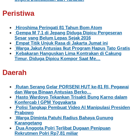
Peristiwa
Hiroshima Peringati 81 Tahun Bom Atom
Gempa M 7,1 di Jepang Diduga Dipicu Pergeseran
Sesar yang Belum Lepas Sejak 2016
Empat Titik Unjuk Rasa di Jakarta Jumat ini
Warga Jakut Antusias Ikut Program Hapus Tato Gratis
Kebakaran Hanguskan Lima Kontrakan di Cakung
Timur, Diduga Dipicu Kompor Saat Me…
Daerah
Rutan Serang Gelar PORSENI HUT ke-81 RI, Pegawai
dan Warga Binaan Antusias Berko…
Hasto Wardoyo Tekankan Trisakti Bung Karno dalam
Konfercab I GPM Yogyakarta
Polisi Tangkap Pembuat Video AI Manipulasi Presiden
Prabowo
Warga Diminta Patuhi Radius Bahaya Gunung
Karangetang
Dua Anggota Polri Terlibat Dugaan Penipuan
Rekrutmen Polri Rp7,81 miliar