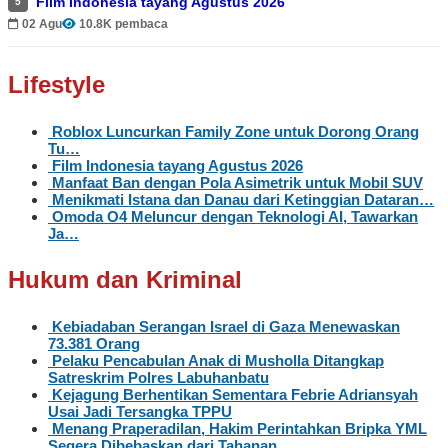
Film Indonesia tayang Agustus 2026
5
02 Agu
10.8K pembaca
Lifestyle
Roblox Luncurkan Family Zone untuk Dorong Orang
Tu…
Film Indonesia tayang Agustus 2026
Manfaat Ban dengan Pola Asimetrik untuk Mobil SUV
Menikmati Istana dan Danau dari Ketinggian Dataran…
Omoda O4 Meluncur dengan Teknologi AI, Tawarkan
Ja…
Hukum dan Kriminal
Kebiadaban Serangan Israel di Gaza Menewaskan
73.381 Orang
Pelaku Pencabulan Anak di Musholla Ditangkap
Satreskrim Polres Labuhanbatu
Kejagung Berhentikan Sementara Febrie Adriansyah
Usai Jadi Tersangka TPPU
Menang Praperadilan, Hakim Perintahkan Bripka YML
Segera Dibebaskan dari Tahanan