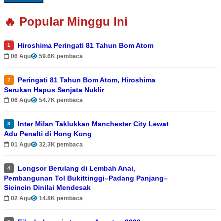
🔥 Popular Minggu Ini
Hiroshima Peringati 81 Tahun Bom Atom
1
06 Agu
59.6K pembaca
Peringati 81 Tahun Bom Atom, Hiroshima
2
Serukan Hapus Senjata Nuklir
06 Agu
54.7K pembaca
Inter Milan Taklukkan Manchester City Lewat
3
Adu Penalti di Hong Kong
01 Agu
32.3K pembaca
Longsor Berulang di Lembah Anai,
4
Pembangunan Tol Bukittinggi–Padang Panjang–
Sicincin Dinilai Mendesak
02 Agu
14.8K pembaca