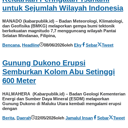
untuk Sejumlah Wilayah Indonesia
MANADO (kabarpublik.id) – Badan Meteorologi, Klimatologi,
dan Geofisika (BMKG) melaporkan gempa bumi tektonik
berkekuatan magnitudo 7,7 mengguncang wilayah Pantai
Selatan Mindanao, Filipina,
Bencana
,
Headline
08/06/2026
oleh
Eky
Sebar
Tweet
Gunung Dukono Erupsi
Semburkan Kolom Abu Setinggi
600 Meter
HALMAHERA (Kabarpublik.id) – Badan Geologi Kementerian
Energi dan Sumber Daya Mineral (ESDM) melaporkan
Gunung Dukono di Maluku Utara kembali mengalami erupsi
dengan
Berita
,
Daerah
22/05/2026
oleh
Jamalul Insan
Sebar
Tweet