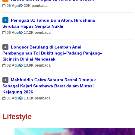
06 Agu
22K pembaca
Peringati 81 Tahun Bom Atom, Hiroshima
3
Serukan Hapus Senjata Nuklir
06 Agu
17.2K pembaca
Longsor Berulang di Lembah Anai,
4
Pembangunan Tol Bukittinggi–Padang Panjang–
Sicincin Dinilai Mendesak
02 Agu
13.9K pembaca
Mahfuddin Cakra Saputra Resmi Ditunjuk
5
Sebagai Kajari Sumbawa Barat dalam Mutasi
Kejagung 2026
01 Agu
13.1K pembaca
Lifestyle