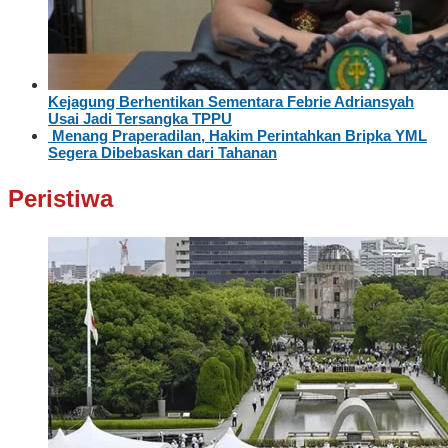
Kejagung Berhentikan Sementara Febrie Adriansyah
Usai Jadi Tersangka TPPU
Menang Praperadilan, Hakim Perintahkan Bripka YML
Segera Dibebaskan dari Tahanan
Peristiwa