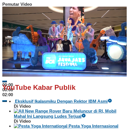
Pemutar Video
00:00
YouTube Kabar Publik
00:00
02:00
Eksklusif Ikalasmiku Dengan Rektor IBM Asmi
Di Video
Baru Meluncur di RI, Mobil
Mahal Ini Langsung Ludes Terjual
Di Video
Pesta Yoga Internasional