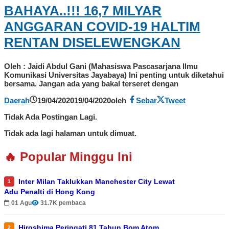
BAHAYA..!!! 16,7 MILYAR
ANGGARAN COVID-19 HALTIM
RENTAN DISELEWENGKAN
Oleh : Jaidi Abdul Gani (Mahasiswa Pascasarjana Ilmu
Komunikasi Universitas Jayabaya) Ini penting untuk diketahui
bersama. Jangan ada yang bakal terseret dengan
Daerah
19/04/2020
19/04/2020
oleh
Sebar
Tweet
Tidak Ada Postingan Lagi.
Tidak ada lagi halaman untuk dimuat.
🔥 Popular Minggu Ini
Inter Milan Taklukkan Manchester City Lewat
1
Adu Penalti di Hong Kong
01 Agu
31.7K pembaca
Hiroshima Peringati 81 Tahun Bom Atom
2