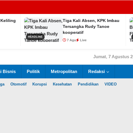
Tiga Kali Absen, KPK Imbau
Tersangka Rudy Tanoe
kooperatif
HEADLINE
INTERNASIO
7 Agu
Live
Jumat, 7 Agustus 
 Bisnis
Politik
Metropolitan
Redaksi
aga
Otomotif
Korupsi
Kesehatan
Pendidikan
VIDEO