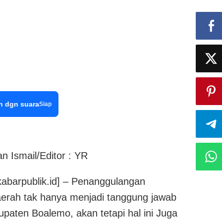
n dgn suara
Siap
n Ismail/Editor : YR
arpublik.id] – Penanggulangan
aerah tak hanya menjadi tanggung jawab
paten Boalemo, akan tetapi hal ini Juga