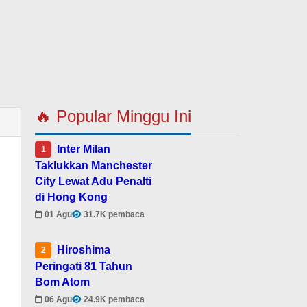
🔥 Popular Minggu Ini
Inter Milan
1
Taklukkan Manchester
City Lewat Adu Penalti
di Hong Kong
01 Agu
31.7K pembaca
Hiroshima
2
Peringati 81 Tahun
Bom Atom
06 Agu
24.9K pembaca