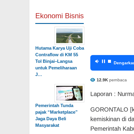
Ekonomi Bisnis
Hutama Karya Uji Coba
Contraflow di KM 55
Tol Binjai–Langsa
Dengarka
untuk Pemeliharaan
J…
12.9K
pembaca
Laporan : Nurma
Pemerintah Tunda
GORONTALO [kab
pajak “Marketplace”
kemiskinan di d
Jaga Daya Beli
Masyarakat
Pemerintah Kabu