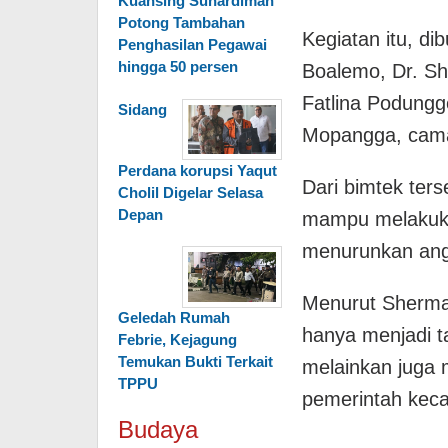
Kuansing Suhardiman
Potong Tambahan
Kegiatan itu, di
Penghasilan Pegawai
hingga 50 persen
Boalemo, Dr. She
Fatlina Podungg
Sidang
Mopangga, cama
Perdana korupsi Yaqut
Dari bimtek ter
Cholil Digelar Selasa
Depan
mampu melakuka
menurunkan ang
Menurut Sherma
Geledah Rumah
hanya menjadi t
Febrie, Kejagung
Temukan Bukti Terkait
melainkan juga
TPPU
pemerintah kec
Budaya