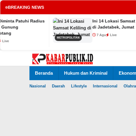
BREAKING NEWS
atuhi Radius
Ini 14 Lokasi Samsat Keliling
tup
di Jadetabek, Jumat
7 Agu
Live
METROPOLITAN
Lewati
ke
konten
Beranda
Hukum dan Kriminal
Ekonomi
Nasional
Daerah
Lifestyle
Internasional
Olahr