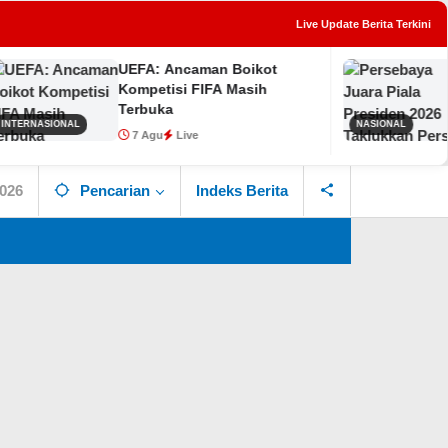
Live Update Berita Terkini
UEFA: Ancaman Boikot
Perse
tutup
Kompetisi FIFA Masih
Presi
Terbuka
Persib
NAL
NASIONAL
7 Agu
Live
7 Ag
2026
Pencarian
Indeks Berita