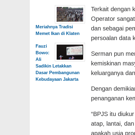
Terkait dengan
Operator sangat
Meriahnya Tradisi
dan sebagai pemb
Memet Ikan di Klaten
persoalan data 
Fauzi
Bowo:
Serman pun men
Ali
kemiskinan masy
Sadikin Letakkan
keluarganya dan
Dasar Pembangunan
Kebudayaan Jakarta
Dengan demikia
penanganan kem
“BPJS itu diukur 
atap, lantai, dan
apakah usia prod