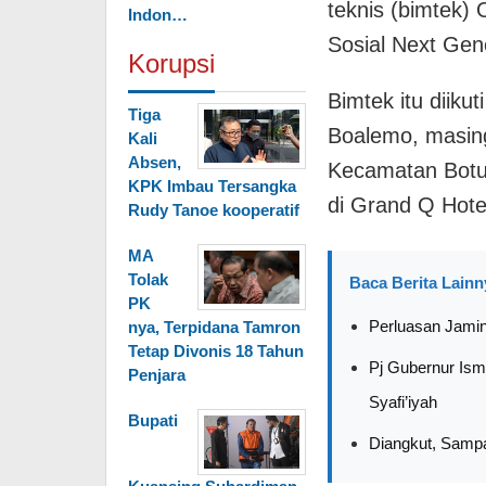
teknis (bimtek)
Indon…
Sosial Next Gen
Korupsi
Bimtek itu diiku
Tiga
Boalemo, masin
Kali
Absen,
Kecamatan Botu
KPK Imbau Tersangka
di Grand Q Hote
Rudy Tanoe kooperatif
MA
Tolak
Baca Berita Lainn
PK
Perluasan Jamin
nya, Terpidana Tamron
Tetap Divonis 18 Tahun
Pj Gubernur Ism
Penjara
Syafi’iyah
Bupati
Diangkut, Sampa