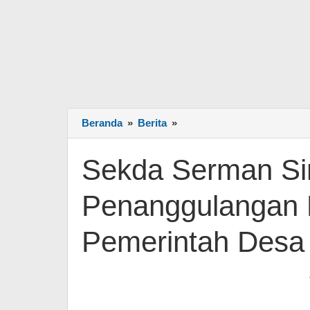
Beranda
»
Berita
»
Sekda
Serman
Simpulkan
Sekda Serman Si
Kunci
Penanggulangan
Penanggulangan 
Kemiskinan
Ada
Pada
Pemerintah Desa
Pemerintah
Desa