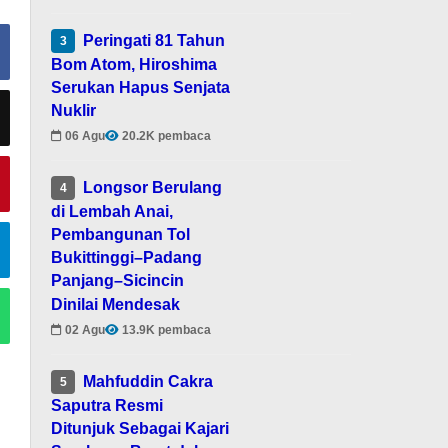
Peringati 81 Tahun
3
Bom Atom, Hiroshima
Serukan Hapus Senjata
Nuklir
06 Agu
20.2K pembaca
Longsor Berulang
4
di Lembah Anai,
Pembangunan Tol
Bukittinggi–Padang
Panjang–Sicincin
Dinilai Mendesak
02 Agu
13.9K pembaca
Mahfuddin Cakra
5
Saputra Resmi
Ditunjuk Sebagai Kajari