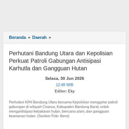
Beranda
»
Daerah
»
Perhutani
Bandung
Utara
Perhutani Bandung Utara dan Kepolisian
dan
Perkuat Patroli Gabungan Antisipasi
Kepolisian
Karhutla dan Gangguan Hutan
Perkuat
Patroli
Selasa, 30 Jun 2026
Gabungan
12:49 WIB
Antisipasi
Editor: Eky
Karhutla
dan
Perhutani KPH Bandung Utara bersama Kepolisian menggelar patroli
Gangguan
gabungan di wilayah Cisarua, Kabupaten Bandung Barat, untuk
mengantisipasi kebakaran hutan, bencana alam, dan gangguan
Hutan
keamanan hutan. (Sumber Foto: Bens)