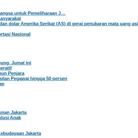
–Langsa untuk Pemeliharaan J…
Masyarakat
rtasi Nasional
ung, Jumat ini
eratif
hun Penjara
ilan Pegawai hingga 50 persen
an
nan Jakarta
lusi Anak
Kebudayaan Jakarta