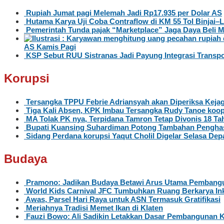
Rupiah Jumat pagi Melemah Jadi Rp17.935 per Dolar AS
Hutama Karya Uji Coba Contraflow di KM 55 Tol Binjai
Pemerintah Tunda pajak “Marketplace” Jaga Daya Beli 
AS Kamis Pagi
KSP Sebut RUU Sistranas Jadi Payung Integrasi Transpo
Korupsi
Tersangka TPPU Febrie Adriansyah akan Diperiksa Kejag
Tiga Kali Absen, KPK Imbau Tersangka Rudy Tanoe koop
MA Tolak PK nya, Terpidana Tamron Tetap Divonis 18 Ta
Bupati Kuansing Suhardiman Potong Tambahan Penghas
Sidang Perdana korupsi Yaqut Cholil Digelar Selasa Dep
Budaya
Pramono: Jadikan Budaya Betawi Arus Utama Pembangu
World Kids Carnival JFC Tumbuhkan Ruang Berkarya Ink
Awas, Parsel Hari Raya untuk ASN Termasuk Gratifikasi
Meriahnya Tradisi Memet Ikan di Klaten
Fauzi Bowo: Ali Sadikin Letakkan Dasar Pembangunan 