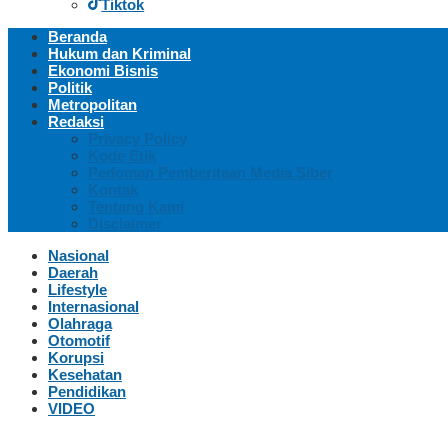
Tiktok
Beranda
Hukum dan Kriminal
Ekonomi Bisnis
Politik
Metropolitan
Redaksi
Privacy Policy
Kode Etik
Pedoman Pemberitaan Media Siber
Kontak
Tentang Kami
Disclaimer
Nasional
Daerah
Lifestyle
Internasional
Olahraga
Otomotif
Korupsi
Kesehatan
Pendidikan
VIDEO