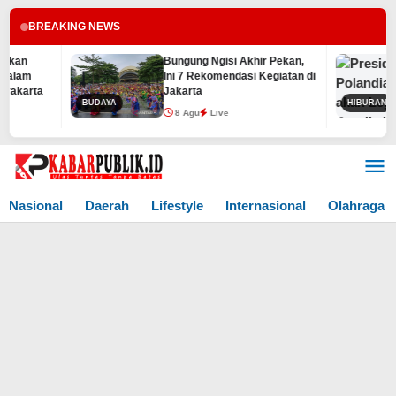
BREAKING NEWS
Bungung Ngisi Akhir Pekan,
Pres
Ini 7 Rekomendasi Kegiatan di
Lega
Jakarta
Jeni
BUDAYA
HIBURAN
8 Agu
Live
8 
Lewati
ke
konten
Nasional
Daerah
Lifestyle
Internasional
Olahraga