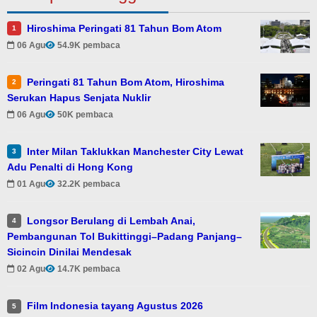
Hiroshima Peringati 81 Tahun Bom Atom
1
06 Agu
54.9K pembaca
Peringati 81 Tahun Bom Atom, Hiroshima
2
Serukan Hapus Senjata Nuklir
06 Agu
50K pembaca
Inter Milan Taklukkan Manchester City Lewat
3
Adu Penalti di Hong Kong
01 Agu
32.2K pembaca
Longsor Berulang di Lembah Anai,
4
Pembangunan Tol Bukittinggi–Padang Panjang–
Sicincin Dinilai Mendesak
02 Agu
14.7K pembaca
Film Indonesia tayang Agustus 2026
5