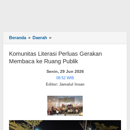
Beranda
»
Daerah
»
Komunitas
Literasi
Perluas
Komunitas Literasi Perluas Gerakan
Gerakan
Membaca ke Ruang Publik
Membaca
ke
Senin, 29 Jun 2026
Ruang
08:52 WIB
Publik
Editor: Jamalul Insan