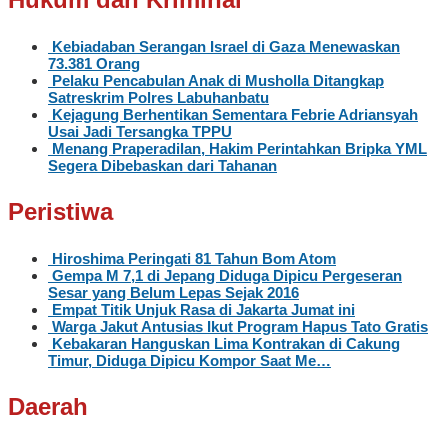
Kebiadaban Serangan Israel di Gaza Menewaskan
73.381 Orang
Pelaku Pencabulan Anak di Musholla Ditangkap
Satreskrim Polres Labuhanbatu
Kejagung Berhentikan Sementara Febrie Adriansyah
Usai Jadi Tersangka TPPU
Menang Praperadilan, Hakim Perintahkan Bripka YML
Segera Dibebaskan dari Tahanan
Peristiwa
Hiroshima Peringati 81 Tahun Bom Atom
Gempa M 7,1 di Jepang Diduga Dipicu Pergeseran
Sesar yang Belum Lepas Sejak 2016
Empat Titik Unjuk Rasa di Jakarta Jumat ini
Warga Jakut Antusias Ikut Program Hapus Tato Gratis
Kebakaran Hanguskan Lima Kontrakan di Cakung
Timur, Diduga Dipicu Kompor Saat Me…
Daerah