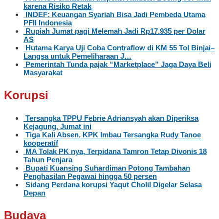
karena Risiko Retak
INDEF: Keuangan Syariah Bisa Jadi Pembeda Utama
PFII Indonesia
Rupiah Jumat pagi Melemah Jadi Rp17.935 per Dolar
AS
Hutama Karya Uji Coba Contraflow di KM 55 Tol Binjai–
Langsa untuk Pemeliharaan J…
Pemerintah Tunda pajak “Marketplace” Jaga Daya Beli
Masyarakat
Korupsi
Tersangka TPPU Febrie Adriansyah akan Diperiksa
Kejagung, Jumat ini
Tiga Kali Absen, KPK Imbau Tersangka Rudy Tanoe
kooperatif
MA Tolak PK nya, Terpidana Tamron Tetap Divonis 18
Tahun Penjara
Bupati Kuansing Suhardiman Potong Tambahan
Penghasilan Pegawai hingga 50 persen
Sidang Perdana korupsi Yaqut Cholil Digelar Selasa
Depan
Budaya