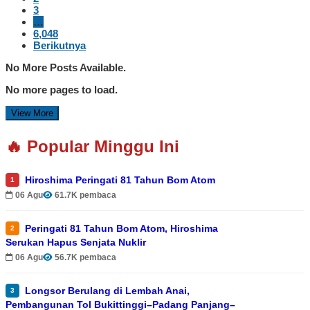
3
…
6,048
Berikutnya
No More Posts Available.
No more pages to load.
View More
🔥 Popular Minggu Ini
Hiroshima Peringati 81 Tahun Bom Atom
1
06 Agu
61.7K pembaca
Peringati 81 Tahun Bom Atom, Hiroshima
2
Serukan Hapus Senjata Nuklir
06 Agu
56.7K pembaca
Longsor Berulang di Lembah Anai,
3
Pembangunan Tol Bukittinggi–Padang Panjang–