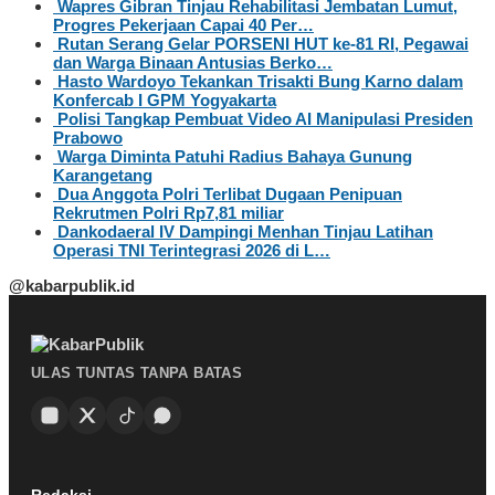
Wapres Gibran Tinjau Rehabilitasi Jembatan Lumut,
Progres Pekerjaan Capai 40 Per…
Rutan Serang Gelar PORSENI HUT ke-81 RI, Pegawai
dan Warga Binaan Antusias Berko…
Hasto Wardoyo Tekankan Trisakti Bung Karno dalam
Konfercab I GPM Yogyakarta
Polisi Tangkap Pembuat Video AI Manipulasi Presiden
Prabowo
Warga Diminta Patuhi Radius Bahaya Gunung
Karangetang
Dua Anggota Polri Terlibat Dugaan Penipuan
Rekrutmen Polri Rp7,81 miliar
Dankodaeral IV Dampingi Menhan Tinjau Latihan
Operasi TNI Terintegrasi 2026 di L…
@kabarpublik.id
ULAS TUNTAS TANPA BATAS
Redaksi