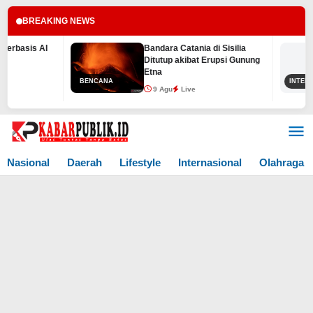
BREAKING NEWS
Bandara Catania di Sisilia
Le
Ditutup akibat Erupsi Gunung
Me
Etna
Hu
BENCANA
INTERNASIONAL
9 Agu
Live
9
Lewati
ke
konten
Nasional
Daerah
Lifestyle
Internasional
Olahraga