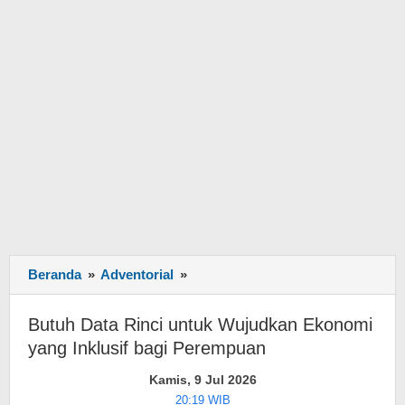
Beranda
»
Adventorial
»
Butuh
Data
Rinci
Butuh Data Rinci untuk Wujudkan Ekonomi
untuk
yang Inklusif bagi Perempuan
Wujudkan
Ekonomi
Kamis, 9 Jul 2026
yang
20:19 WIB