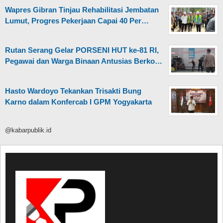
Wapres Gibran Tinjau Rehabilitasi Jembatan
Lumut, Progres Pekerjaan Capai 40 Per…
Rutan Serang Gelar PORSENI HUT ke-81 RI,
Pegawai dan Warga Binaan Antusias Berko…
Hasto Wardoyo Tekankan Trisakti Bung
Karno dalam Konfercab I GPM Yogyakarta
@kabarpublik.id