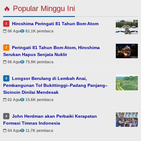
🔥 Popular Minggu Ini
Hiroshima Peringati 81 Tahun Bom Atom
1
06 Agu
81.1K pembaca
Peringati 81 Tahun Bom Atom, Hiroshima
2
Serukan Hapus Senjata Nuklir
06 Agu
75.9K pembaca
Longsor Berulang di Lembah Anai,
3
Pembangunan Tol Bukittinggi–Padang Panjang–
Sicincin Dinilai Mendesak
02 Agu
15.6K pembaca
John Herdman akan Perbaiki Kerapatan
4
Formasi Timnas Indonesia
04 Agu
11.7K pembaca