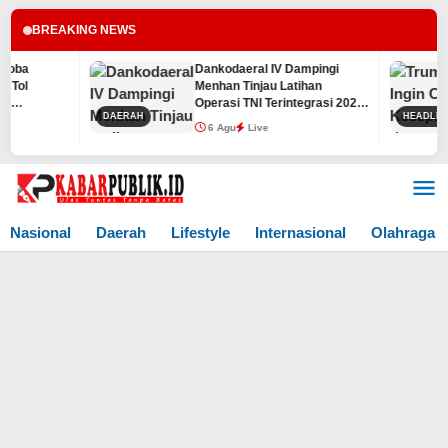
BREAKING NEWS
Dankodaeral IV Dampingi
Tru
Menhan Tinjau Latihan
Kes
Operasi TNI Terintegrasi 2026
6 
DAERAH
HEADLINE
di Lingga
6 Agu
Live
Lewati
ke
konten
Nasional
Daerah
Lifestyle
Internasional
Olahraga