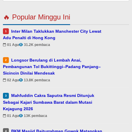
🔥 Popular Minggu Ini
Inter Milan Taklukkan Manchester City Lewat
1
Adu Penalti di Hong Kong
01 Agu
31.2K pembaca
Longsor Berulang di Lembah Anai,
2
Pembangunan Tol Bukittinggi–Padang Panjang–
Sicincin Dinilai Mendesak
02 Agu
13.8K pembaca
Mahfuddin Cakra Saputra Resmi Ditunjuk
3
Sebagai Kajari Sumbawa Barat dalam Mutasi
Kejagung 2026
01 Agu
13K pembaca
BKM Masjid Baiturrahman Gowok Matangkan
4