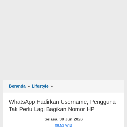
Beranda
»
Lifestyle
»
WhatsApp
Hadirkan
Username,
WhatsApp Hadirkan Username, Pengguna
Pengguna
Tak Perlu Lagi Bagikan Nomor HP
Tak
Perlu
Selasa, 30 Jun 2026
Lagi
08:53 WIB