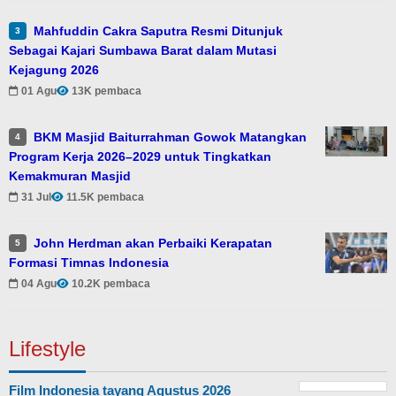
Mahfuddin Cakra Saputra Resmi Ditunjuk
3
Sebagai Kajari Sumbawa Barat dalam Mutasi
Kejagung 2026
01 Agu
13K pembaca
BKM Masjid Baiturrahman Gowok Matangkan
4
Program Kerja 2026–2029 untuk Tingkatkan
Kemakmuran Masjid
31 Jul
11.5K pembaca
John Herdman akan Perbaiki Kerapatan
5
Formasi Timnas Indonesia
04 Agu
10.2K pembaca
Lifestyle
Film Indonesia tayang Agustus 2026