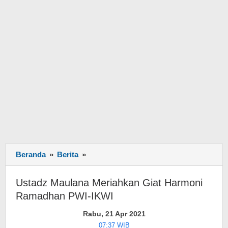
Beranda
»
Berita
»
Ustadz
Maulana
Meriahkan
Ustadz Maulana Meriahkan Giat Harmoni
Giat
Ramadhan PWI-IKWI
Harmoni
Ramadhan
Rabu, 21 Apr 2021
PWI-
07:37 WIB