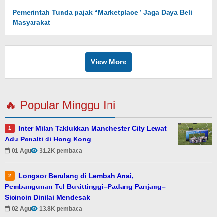
Pemerintah Tunda pajak “Marketplace” Jaga Daya Beli
Masyarakat
View More
🔥 Popular Minggu Ini
Inter Milan Taklukkan Manchester City Lewat
1
Adu Penalti di Hong Kong
01 Agu
31.2K pembaca
Longsor Berulang di Lembah Anai,
2
Pembangunan Tol Bukittinggi–Padang Panjang–
Sicincin Dinilai Mendesak
02 Agu
13.8K pembaca