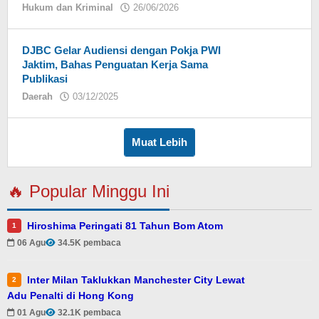
Hukum dan Kriminal
26/06/2026
oleh
Eky
DJBC Gelar Audiensi dengan Pokja PWI
Jaktim, Bahas Penguatan Kerja Sama
Publikasi
Daerah
03/12/2025
oleh
Eky
Muat Lebih
🔥 Popular Minggu Ini
Hiroshima Peringati 81 Tahun Bom Atom
1
06 Agu
34.5K pembaca
Inter Milan Taklukkan Manchester City Lewat
2
Adu Penalti di Hong Kong
01 Agu
32.1K pembaca