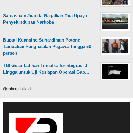
Satgaspam Juanda Gagalkan Dua Upaya
Penyelundupan Narkoba
Bupati Kuansing Suhardiman Potong
Tambahan Penghasilan Pegawai hingga 50
persen
TNI Gelar Latihan Trimatra Terintegrasi di
Lingga untuk Uji Kesiapan Operasi Gab…
@kabarpublik.id