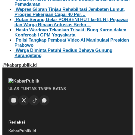
Pemadaman
Wapres Gibran Tinjau Rehabilitasi Jembatan Lumut,
Progres Pekerjaan Capai 40 Per…
Rutan Serang Gelar PORSENI HUT ke-81 RI, Pegawai
dan Warga Binaan Antusias Berko…
Hasto Wardoyo Tekankan Trisakti Bung Karno dalam
Konfercab I GPM Yogyakarta
Polisi Tangkap Pembuat Video AI Manipulasi Presiden
Prabowo
Warga Diminta Patuhi Radius Bahaya Gunung
Karangetang
@kabarpublik.id
ULAS TUNTAS TANPA BATAS
Redaksi
KabarPublik.id