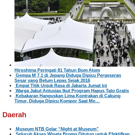
Hiroshima Peringati 81 Tahun Bom Atom
Gempa M 7,1 di Jepang Diduga Dipicu Pergeseran
Sesar yang Belum Lepas Sejak 2016
Empat Titik Unjuk Rasa di Jakarta Jumat ini
Warga Jakut Antusias Ikut Program Hapus Tato Gratis
Kebakaran Hanguskan Lima Kontrakan di Cakung
Timur, Diduga Dipicu Kompor Saat Me…
Daerah
Museum NTB Gelar “Night at Museum”
Seluruh Akses Wisata Bromo Ditutup untuk Efektifkan