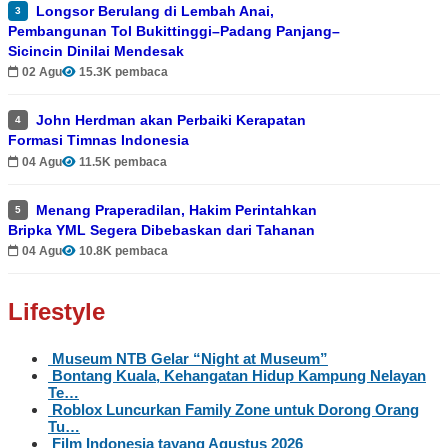
Longsor Berulang di Lembah Anai,
3
Pembangunan Tol Bukittinggi–Padang Panjang–
Sicincin Dinilai Mendesak
02 Agu
15.3K pembaca
John Herdman akan Perbaiki Kerapatan
4
Formasi Timnas Indonesia
04 Agu
11.5K pembaca
Menang Praperadilan, Hakim Perintahkan
5
Bripka YML Segera Dibebaskan dari Tahanan
04 Agu
10.8K pembaca
Lifestyle
Museum NTB Gelar “Night at Museum”
Bontang Kuala, Kehangatan Hidup Kampung Nelayan
Te…
Roblox Luncurkan Family Zone untuk Dorong Orang
Tu…
Film Indonesia tayang Agustus 2026