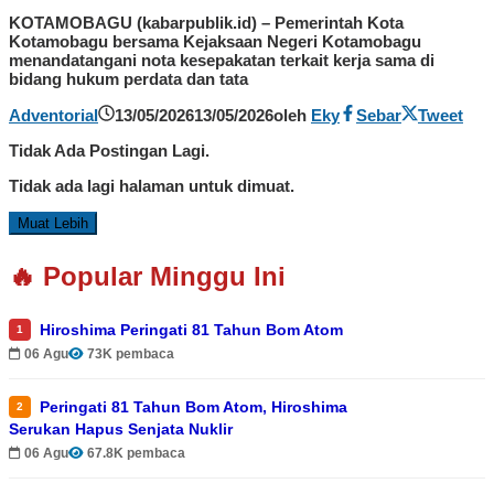
KOTAMOBAGU (kabarpublik.id) – Pemerintah Kota
Kotamobagu bersama Kejaksaan Negeri Kotamobagu
menandatangani nota kesepakatan terkait kerja sama di
bidang hukum perdata dan tata
Adventorial
13/05/2026
13/05/2026
oleh
Eky
Sebar
Tweet
Tidak Ada Postingan Lagi.
Tidak ada lagi halaman untuk dimuat.
Muat Lebih
🔥 Popular Minggu Ini
Hiroshima Peringati 81 Tahun Bom Atom
1
06 Agu
73K pembaca
Peringati 81 Tahun Bom Atom, Hiroshima
2
Serukan Hapus Senjata Nuklir
06 Agu
67.8K pembaca