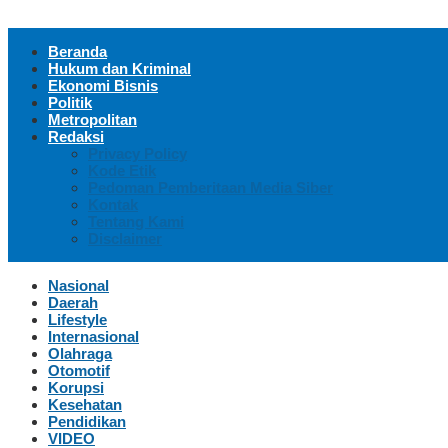
Beranda
Hukum dan Kriminal
Ekonomi Bisnis
Politik
Metropolitan
Redaksi
Privacy Policy
Kode Etik
Pedoman Pemberitaan Media Siber
Kontak
Tentang Kami
Disclaimer
Nasional
Daerah
Lifestyle
Internasional
Olahraga
Otomotif
Korupsi
Kesehatan
Pendidikan
VIDEO