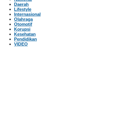
Daerah
Lifestyle
Internasional
Olahraga
Otomotif
Korupsi
Kesehatan
Pendidikan
VIDEO