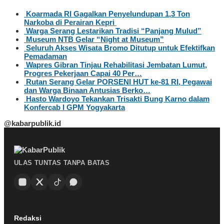
Koarmada RI Gagalkan Penyelundupan 1,3 Ton
Narkoba di Perairan Kepri
Warga Serang Lestarikan Tradisi “Panjang Mulud”
Museum NTB Gelar “Night at Museum”
Seluruh Akses Wisata Bromo Ditutup untuk Efektifkan
Pemadaman
Wapres Gibran Tinjau Rehabilitasi Jembatan Lumut,
Progres Pekerjaan Capai 40 Per…
Rutan Serang Gelar PORSENI HUT ke-81 RI, Pegawai
dan Warga Binaan Antusias Berko…
Hasto Wardoyo Tekankan Trisakti Bung Karno dalam
Konfercab I GPM Yogyakarta
@kabarpublik.id
ULAS TUNTAS TANPA BATAS
Redaksi