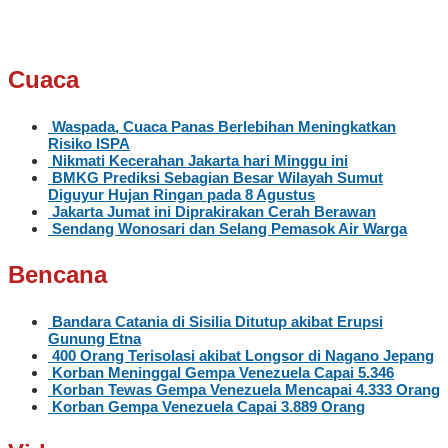
Cuaca
Waspada, Cuaca Panas Berlebihan Meningkatkan
Risiko ISPA
Nikmati Kecerahan Jakarta hari Minggu ini
BMKG Prediksi Sebagian Besar Wilayah Sumut
Diguyur Hujan Ringan pada 8 Agustus
Jakarta Jumat ini Diprakirakan Cerah Berawan
Sendang Wonosari dan Selang Pemasok Air Warga
Bencana
Bandara Catania di Sisilia Ditutup akibat Erupsi
Gunung Etna
400 Orang Terisolasi akibat Longsor di Nagano Jepang
Korban Meninggal Gempa Venezuela Capai 5.346
Korban Tewas Gempa Venezuela Mencapai 4.333 Orang
Korban Gempa Venezuela Capai 3.889 Orang