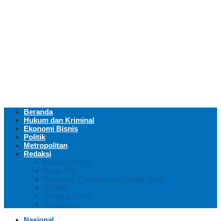
Beranda
Hukum dan Kriminal
Ekonomi Bisnis
Politik
Metropolitan
Redaksi
Privacy Policy
Kode Etik
Pedoman Pemberitaan Media Siber
Kontak
Tentang Kami
Disclaimer
Nasional