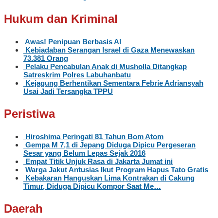
Hukum dan Kriminal
Awas! Penipuan Berbasis AI
Kebiadaban Serangan Israel di Gaza Menewaskan
73.381 Orang
Pelaku Pencabulan Anak di Musholla Ditangkap
Satreskrim Polres Labuhanbatu
Kejagung Berhentikan Sementara Febrie Adriansyah
Usai Jadi Tersangka TPPU
Peristiwa
Hiroshima Peringati 81 Tahun Bom Atom
Gempa M 7,1 di Jepang Diduga Dipicu Pergeseran
Sesar yang Belum Lepas Sejak 2016
Empat Titik Unjuk Rasa di Jakarta Jumat ini
Warga Jakut Antusias Ikut Program Hapus Tato Gratis
Kebakaran Hanguskan Lima Kontrakan di Cakung
Timur, Diduga Dipicu Kompor Saat Me…
Daerah