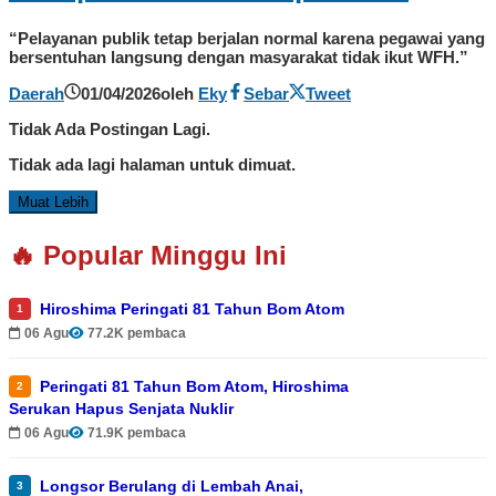
“Pelayanan publik tetap berjalan normal karena pegawai yang
bersentuhan langsung dengan masyarakat tidak ikut WFH.”
Daerah
01/04/2026
oleh
Eky
Sebar
Tweet
Tidak Ada Postingan Lagi.
Tidak ada lagi halaman untuk dimuat.
Muat Lebih
🔥 Popular Minggu Ini
Hiroshima Peringati 81 Tahun Bom Atom
1
06 Agu
77.2K pembaca
Peringati 81 Tahun Bom Atom, Hiroshima
2
Serukan Hapus Senjata Nuklir
06 Agu
71.9K pembaca
Longsor Berulang di Lembah Anai,
3