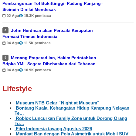
Pembangunan Tol Bukittinggi–Padang Panjang–
Sicincin Dinilai Mendesak
02 Agu
15.3K pembaca
John Herdman akan Perbaiki Kerapatan
4
Formasi Timnas Indonesia
04 Agu
11.5K pembaca
Menang Praperadilan, Hakim Perintahkan
5
Bripka YML Segera Dibebaskan dari Tahanan
04 Agu
10.9K pembaca
Lifestyle
Museum NTB Gelar “Night at Museum”
Bontang Kuala, Kehangatan Hidup Kampung Nelayan
Te…
Roblox Luncurkan Family Zone untuk Dorong Orang
Tu…
Film Indonesia tayang Agustus 2026
Manfaat Ban dengan Pola Asimetrik untuk Mobil SUV