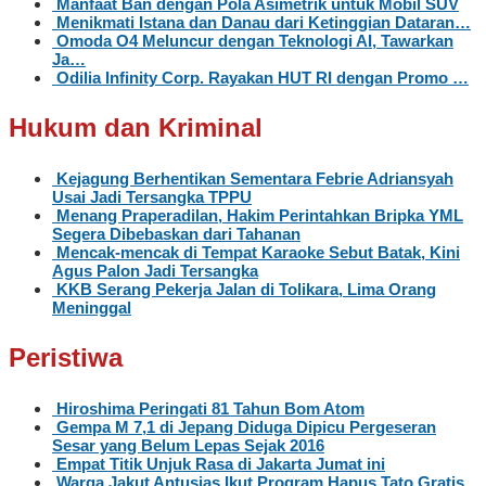
Manfaat Ban dengan Pola Asimetrik untuk Mobil SUV
Menikmati Istana dan Danau dari Ketinggian Dataran…
Omoda O4 Meluncur dengan Teknologi AI, Tawarkan
Ja…
Odilia Infinity Corp. Rayakan HUT RI dengan Promo …
Hukum dan Kriminal
Kejagung Berhentikan Sementara Febrie Adriansyah
Usai Jadi Tersangka TPPU
Menang Praperadilan, Hakim Perintahkan Bripka YML
Segera Dibebaskan dari Tahanan
Mencak-mencak di Tempat Karaoke Sebut Batak, Kini
Agus Palon Jadi Tersangka
KKB Serang Pekerja Jalan di Tolikara, Lima Orang
Meninggal
Peristiwa
Hiroshima Peringati 81 Tahun Bom Atom
Gempa M 7,1 di Jepang Diduga Dipicu Pergeseran
Sesar yang Belum Lepas Sejak 2016
Empat Titik Unjuk Rasa di Jakarta Jumat ini
Warga Jakut Antusias Ikut Program Hapus Tato Gratis