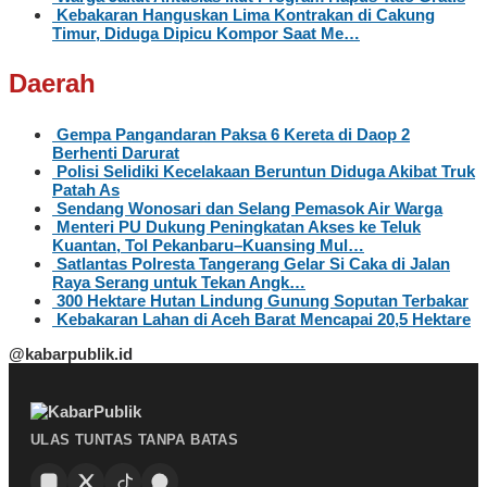
Kebakaran Hanguskan Lima Kontrakan di Cakung
Timur, Diduga Dipicu Kompor Saat Me…
Daerah
Gempa Pangandaran Paksa 6 Kereta di Daop 2
Berhenti Darurat
Polisi Selidiki Kecelakaan Beruntun Diduga Akibat Truk
Patah As
Sendang Wonosari dan Selang Pemasok Air Warga
Menteri PU Dukung Peningkatan Akses ke Teluk
Kuantan, Tol Pekanbaru–Kuansing Mul…
Satlantas Polresta Tangerang Gelar Si Caka di Jalan
Raya Serang untuk Tekan Angk…
300 Hektare Hutan Lindung Gunung Soputan Terbakar
Kebakaran Lahan di Aceh Barat Mencapai 20,5 Hektare
@kabarpublik.id
ULAS TUNTAS TANPA BATAS