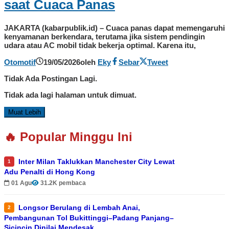
saat Cuaca Panas
JAKARTA (kabarpublik.id) – Cuaca panas dapat memengaruhi
kenyamanan berkendara, terutama jika sistem pendingin
udara atau AC mobil tidak bekerja optimal. Karena itu,
Otomotif
19/05/2026
oleh
Eky
Sebar
Tweet
Tidak Ada Postingan Lagi.
Tidak ada lagi halaman untuk dimuat.
Muat Lebih
🔥 Popular Minggu Ini
Inter Milan Taklukkan Manchester City Lewat
1
Adu Penalti di Hong Kong
01 Agu
31.2K pembaca
Longsor Berulang di Lembah Anai,
2
Pembangunan Tol Bukittinggi–Padang Panjang–
Sicincin Dinilai Mendesak