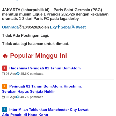
JAKARTA (kabarpublik.id) – Paris Saint-Germain (PSG)
menutup musim Ligue 1 Prancis 2025/26 dengan kekalahan
dramatis 1-2 dari Paris FC pada laga derby
Olahraga
18/05/2026
oleh
Eky
Sebar
Tweet
Tidak Ada Postingan Lagi.
Tidak ada lagi halaman untuk dimuat.
🔥 Popular Minggu Ini
Hiroshima Peringati 81 Tahun Bom Atom
1
06 Agu
45.6K pembaca
Peringati 81 Tahun Bom Atom, Hiroshima
2
Serukan Hapus Senjata Nuklir
06 Agu
40.7K pembaca
Inter Milan Taklukkan Manchester City Lewat
3
Adu Penalti di Hong Kong