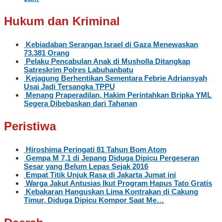
Hukum dan Kriminal
Kebiadaban Serangan Israel di Gaza Menewaskan
73.381 Orang
Pelaku Pencabulan Anak di Musholla Ditangkap
Satreskrim Polres Labuhanbatu
Kejagung Berhentikan Sementara Febrie Adriansyah
Usai Jadi Tersangka TPPU
Menang Praperadilan, Hakim Perintahkan Bripka YML
Segera Dibebaskan dari Tahanan
Peristiwa
Hiroshima Peringati 81 Tahun Bom Atom
Gempa M 7,1 di Jepang Diduga Dipicu Pergeseran
Sesar yang Belum Lepas Sejak 2016
Empat Titik Unjuk Rasa di Jakarta Jumat ini
Warga Jakut Antusias Ikut Program Hapus Tato Gratis
Kebakaran Hanguskan Lima Kontrakan di Cakung
Timur, Diduga Dipicu Kompor Saat Me…