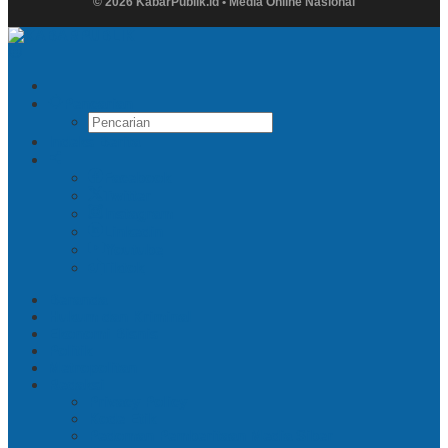
© 2026 KabarPublik.id • Media Online Nasional
Pencarian
Indeks Berita
Facebook
Twitter
Instagram
Linkedin
Youtube
Tiktok
Beranda
Hukum dan Kriminal
Ekonomi Bisnis
Politik
Metropolitan
Redaksi
Privacy Policy
Kode Etik
Pedoman Pemberitaan Media Siber