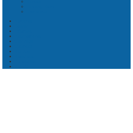
Kontak
Tentang Kami
Disclaimer
Nasional
Daerah
Lifestyle
Internasional
Olahraga
Otomotif
Korupsi
Kesehatan
Pendidikan
VIDEO