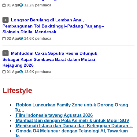
01 Agu
32.2K pembaca
Longsor Berulang di Lembah Anai,
4
Pembangunan Tol Bukittinggi–Padang Panjang–
Sicincin Dinilai Mendesak
02 Agu
14.6K pembaca
Mahfuddin Cakra Saputra Resmi Ditunjuk
5
Sebagai Kajari Sumbawa Barat dalam Mutasi
Kejagung 2026
01 Agu
13.9K pembaca
Lifestyle
Roblox Luncurkan Family Zone untuk Dorong Orang
Tu…
Film Indonesia tayang Agustus 2026
Manfaat Ban dengan Pola Asimetrik untuk Mobil SUV
Menikmati Istana dan Danau dari Ketinggian Dataran…
Omoda O4 Meluncur dengan Teknologi AI, Tawarkan
Ja…