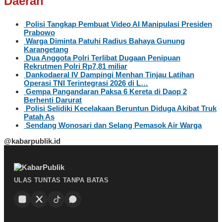
Daerah
Polisi Tangkap Pembuat Video AI Manipulasi Presiden
Prabowo
Warga Diminta Patuhi Radius Bahaya Gunung
Karangetang
Dua Anggota Polri Terlibat Dugaan Penipuan
Rekrutmen Polri Rp7,81 miliar
Dankodaeral IV Dampingi Menhan Tinjau Latihan
Operasi TNI Terintegrasi 2026 di L…
Gempa Pangandaran Paksa 6 Kereta di Daop 2
Berhenti Darurat
Polisi Selidiki Kecelakaan Beruntun Diduga Akibat Truk
Patah As
Sendang Wonosari dan Selang Pemasok Air Warga
@kabarpublik.id
ULAS TUNTAS TANPA BATAS