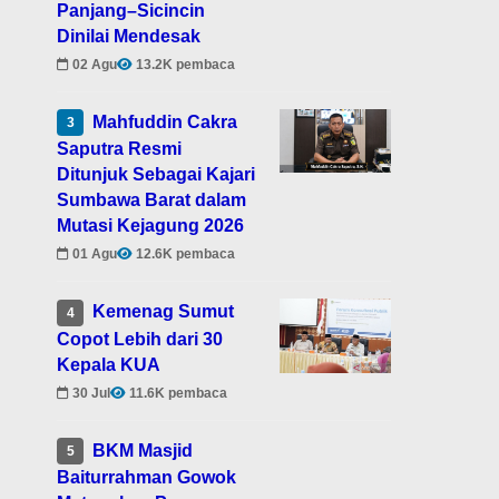
Panjang–Sicincin
Dinilai Mendesak
02 Agu
13.2K pembaca
Mahfuddin Cakra
3
Saputra Resmi
Ditunjuk Sebagai Kajari
Sumbawa Barat dalam
Mutasi Kejagung 2026
01 Agu
12.6K pembaca
Kemenag Sumut
4
Copot Lebih dari 30
Kepala KUA
30 Jul
11.6K pembaca
BKM Masjid
5
Baiturrahman Gowok