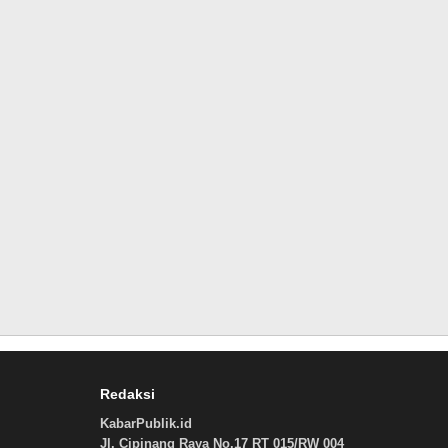
Redaksi
KabarPublik.id
Jl. Cipinang Raya No.17 RT 015/RW 004