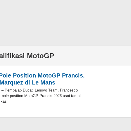
ualifikasi MotoGP
Pole Position MotoGP Prancis,
Marquez di Le Mans
) – Pembalap Ducati Lenovo Team, Francesco
t pole position MotoGP Prancis 2026 usai tampil
ikasi
oleh
Eky