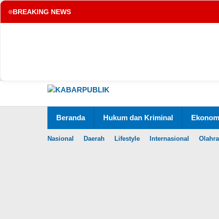
BREAKING NEWS
tup
Lewati
ke
konten
Beranda
Hukum dan Kriminal
Ekonomi
Nasional
Daerah
Lifestyle
Internasional
Olahr