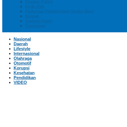
Privacy Policy
Kode Etik
Pedoman Pemberitaan Media Siber
Kontak
Tentang Kami
Disclaimer
Nasional
Daerah
Lifestyle
Internasional
Olahraga
Otomotif
Korupsi
Kesehatan
Pendidikan
VIDEO