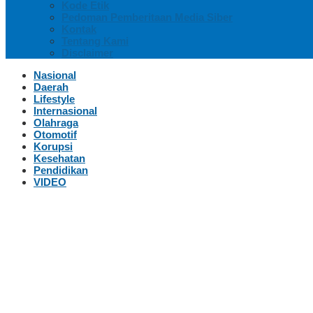
Kode Etik
Pedoman Pemberitaan Media Siber
Kontak
Tentang Kami
Disclaimer
Nasional
Daerah
Lifestyle
Internasional
Olahraga
Otomotif
Korupsi
Kesehatan
Pendidikan
VIDEO