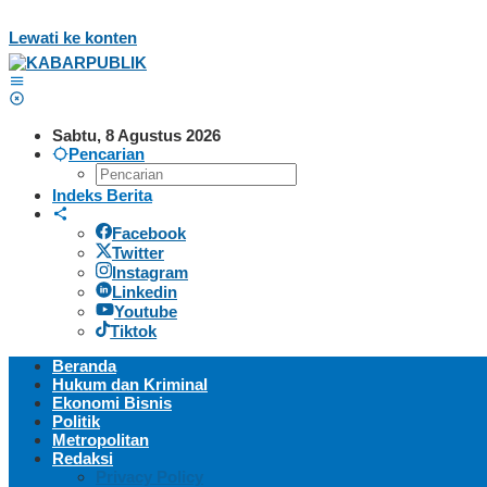
Lewati ke konten
Sabtu, 8 Agustus 2026
Pencarian
Indeks Berita
Facebook
Twitter
Instagram
Linkedin
Youtube
Tiktok
Beranda
Hukum dan Kriminal
Ekonomi Bisnis
Politik
Metropolitan
Redaksi
Privacy Policy