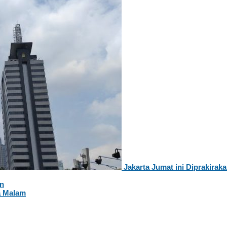
Jakarta Jumat ini Diprakira
an
a Malam