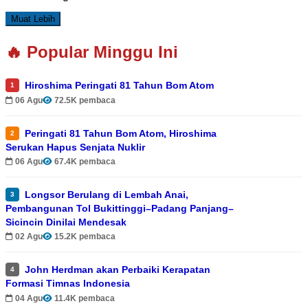
Muat Lebih
🔥 Popular Minggu Ini
Hiroshima Peringati 81 Tahun Bom Atom
1
06 Agu
72.5K pembaca
Peringati 81 Tahun Bom Atom, Hiroshima
2
Serukan Hapus Senjata Nuklir
06 Agu
67.4K pembaca
Longsor Berulang di Lembah Anai,
3
Pembangunan Tol Bukittinggi–Padang Panjang–
Sicincin Dinilai Mendesak
02 Agu
15.2K pembaca
John Herdman akan Perbaiki Kerapatan
4
Formasi Timnas Indonesia
04 Agu
11.4K pembaca