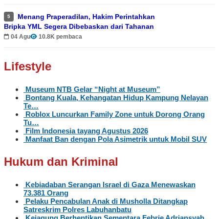
Menang Praperadilan, Hakim Perintahkan
5
Bripka YML Segera Dibebaskan dari Tahanan
04 Agu
10.8K pembaca
Lifestyle
Museum NTB Gelar “Night at Museum”
Bontang Kuala, Kehangatan Hidup Kampung Nelayan
Te…
Roblox Luncurkan Family Zone untuk Dorong Orang
Tu…
Film Indonesia tayang Agustus 2026
Manfaat Ban dengan Pola Asimetrik untuk Mobil SUV
Hukum dan Kriminal
Kebiadaban Serangan Israel di Gaza Menewaskan
73.381 Orang
Pelaku Pencabulan Anak di Musholla Ditangkap
Satreskrim Polres Labuhanbatu
Kejagung Berhentikan Sementara Febrie Adriansyah