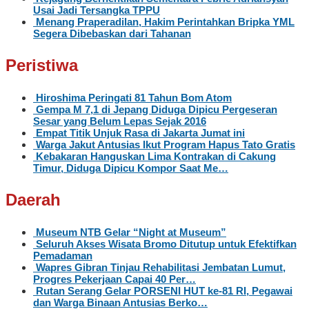
Usai Jadi Tersangka TPPU
Menang Praperadilan, Hakim Perintahkan Bripka YML
Segera Dibebaskan dari Tahanan
Peristiwa
Hiroshima Peringati 81 Tahun Bom Atom
Gempa M 7,1 di Jepang Diduga Dipicu Pergeseran
Sesar yang Belum Lepas Sejak 2016
Empat Titik Unjuk Rasa di Jakarta Jumat ini
Warga Jakut Antusias Ikut Program Hapus Tato Gratis
Kebakaran Hanguskan Lima Kontrakan di Cakung
Timur, Diduga Dipicu Kompor Saat Me…
Daerah
Museum NTB Gelar “Night at Museum”
Seluruh Akses Wisata Bromo Ditutup untuk Efektifkan
Pemadaman
Wapres Gibran Tinjau Rehabilitasi Jembatan Lumut,
Progres Pekerjaan Capai 40 Per…
Rutan Serang Gelar PORSENI HUT ke-81 RI, Pegawai
dan Warga Binaan Antusias Berko…