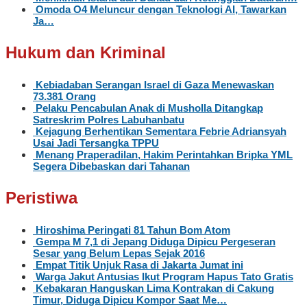
Omoda O4 Meluncur dengan Teknologi AI, Tawarkan
Ja…
Hukum dan Kriminal
Kebiadaban Serangan Israel di Gaza Menewaskan
73.381 Orang
Pelaku Pencabulan Anak di Musholla Ditangkap
Satreskrim Polres Labuhanbatu
Kejagung Berhentikan Sementara Febrie Adriansyah
Usai Jadi Tersangka TPPU
Menang Praperadilan, Hakim Perintahkan Bripka YML
Segera Dibebaskan dari Tahanan
Peristiwa
Hiroshima Peringati 81 Tahun Bom Atom
Gempa M 7,1 di Jepang Diduga Dipicu Pergeseran
Sesar yang Belum Lepas Sejak 2016
Empat Titik Unjuk Rasa di Jakarta Jumat ini
Warga Jakut Antusias Ikut Program Hapus Tato Gratis
Kebakaran Hanguskan Lima Kontrakan di Cakung
Timur, Diduga Dipicu Kompor Saat Me…