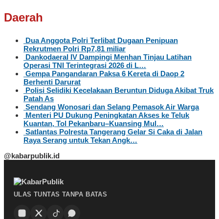
Daerah
Dua Anggota Polri Terlibat Dugaan Penipuan
Rekrutmen Polri Rp7,81 miliar
Dankodaeral IV Dampingi Menhan Tinjau Latihan
Operasi TNI Terintegrasi 2026 di L…
Gempa Pangandaran Paksa 6 Kereta di Daop 2
Berhenti Darurat
Polisi Selidiki Kecelakaan Beruntun Diduga Akibat Truk
Patah As
Sendang Wonosari dan Selang Pemasok Air Warga
Menteri PU Dukung Peningkatan Akses ke Teluk
Kuantan, Tol Pekanbaru–Kuansing Mul…
Satlantas Polresta Tangerang Gelar Si Caka di Jalan
Raya Serang untuk Tekan Angk…
@kabarpublik.id
ULAS TUNTAS TANPA BATAS