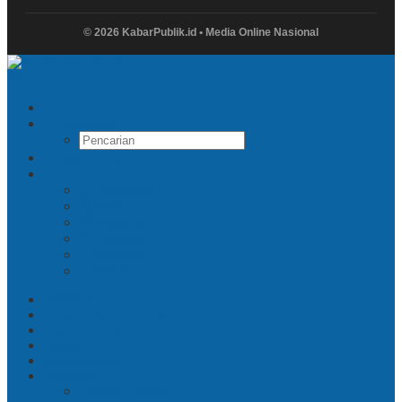
© 2026 KabarPublik.id • Media Online Nasional
Pencarian
Indeks Berita
Facebook
Twitter
Instagram
Linkedin
Youtube
Tiktok
Beranda
Hukum dan Kriminal
Ekonomi Bisnis
Politik
Metropolitan
Redaksi
Privacy Policy