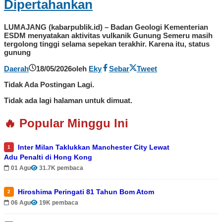
Dipertahankan
LUMAJANG (kabarpublik.id) – Badan Geologi Kementerian
ESDM menyatakan aktivitas vulkanik Gunung Semeru masih
tergolong tinggi selama sepekan terakhir. Karena itu, status
gunung
Daerah
18/05/2026
oleh
Eky
Sebar
Tweet
Tidak Ada Postingan Lagi.
Tidak ada lagi halaman untuk dimuat.
🔥 Popular Minggu Ini
Inter Milan Taklukkan Manchester City Lewat
1
Adu Penalti di Hong Kong
01 Agu
31.7K pembaca
Hiroshima Peringati 81 Tahun Bom Atom
2
06 Agu
19K pembaca