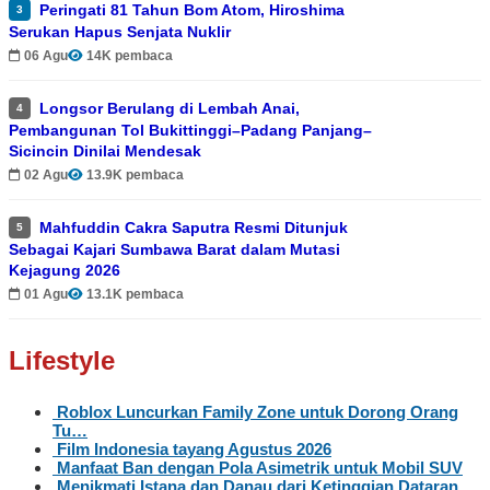
Peringati 81 Tahun Bom Atom, Hiroshima
3
Serukan Hapus Senjata Nuklir
06 Agu
14K pembaca
Longsor Berulang di Lembah Anai,
4
Pembangunan Tol Bukittinggi–Padang Panjang–
Sicincin Dinilai Mendesak
02 Agu
13.9K pembaca
Mahfuddin Cakra Saputra Resmi Ditunjuk
5
Sebagai Kajari Sumbawa Barat dalam Mutasi
Kejagung 2026
01 Agu
13.1K pembaca
Lifestyle
Roblox Luncurkan Family Zone untuk Dorong Orang
Tu…
Film Indonesia tayang Agustus 2026
Manfaat Ban dengan Pola Asimetrik untuk Mobil SUV
Menikmati Istana dan Danau dari Ketinggian Dataran…