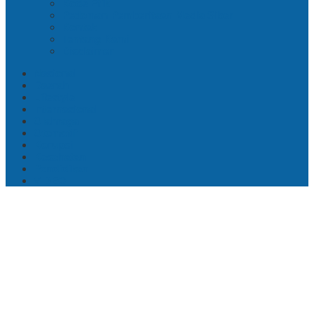
Kode Etik
Pedoman Pemberitaan Media Siber
Kontak
Tentang Kami
Disclaimer
Nasional
Daerah
Lifestyle
Internasional
Olahraga
Otomotif
Korupsi
Kesehatan
Pendidikan
VIDEO