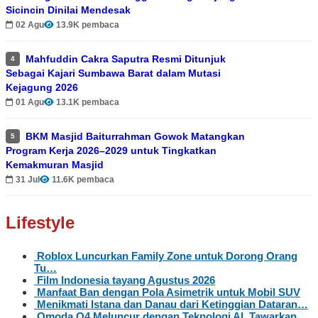
Sicincin Dinilai Mendesak
02 Agu
13.9K pembaca
Mahfuddin Cakra Saputra Resmi Ditunjuk
4
Sebagai Kajari Sumbawa Barat dalam Mutasi
Kejagung 2026
01 Agu
13.1K pembaca
BKM Masjid Baiturrahman Gowok Matangkan
5
Program Kerja 2026–2029 untuk Tingkatkan
Kemakmuran Masjid
31 Jul
11.6K pembaca
Lifestyle
Roblox Luncurkan Family Zone untuk Dorong Orang
Tu…
Film Indonesia tayang Agustus 2026
Manfaat Ban dengan Pola Asimetrik untuk Mobil SUV
Menikmati Istana dan Danau dari Ketinggian Dataran…
Omoda O4 Meluncur dengan Teknologi AI, Tawarkan