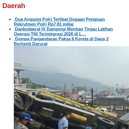
Daerah
Dua Anggota Polri Terlibat Dugaan Penipuan
Rekrutmen Polri Rp7,81 miliar
Dankodaeral IV Dampingi Menhan Tinjau Latihan
Operasi TNI Terintegrasi 2026 di L…
Gempa Pangandaran Paksa 6 Kereta di Daop 2
Berhenti Darurat