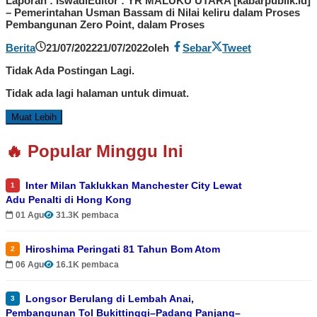
Laporan : IswadiEditor : YR MALUKU UTARA [kabarpublik.id]
– Pemerintahan Usman Bassam di Nilai keliru dalam Proses
Pembangunan Zero Point, dalam Proses
Berita
21/07/2022
21/07/2022
oleh
Sebar
Tweet
Tidak Ada Postingan Lagi.
Tidak ada lagi halaman untuk dimuat.
Muat Lebih
🔥 Popular Minggu Ini
Inter Milan Taklukkan Manchester City Lewat
1
Adu Penalti di Hong Kong
01 Agu
31.3K pembaca
Hiroshima Peringati 81 Tahun Bom Atom
2
06 Agu
16.1K pembaca
Longsor Berulang di Lembah Anai,
3
Pembangunan Tol Bukittinggi–Padang Panjang–