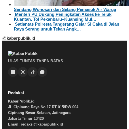
Sendang Wonosari dan Selang Pemasok Air Warga
Menteri PU Dukung Peningkatan Akses ke Teluk
Kuantan, Tol Pekanbaru–Kuansing Mul…
Satlantas Polresta Tangerang Gelar Si Caka di Jalan
Raya Serang untuk Tekan Angk…
@kabarpublik.id
ULAS TUNTAS TANPA BATAS
Redaksi
KabarPublik.id
Jl. Cipinang Raya No.17 RT 015/RW 004
Cipinang Besar Selatan, Jatinegara
Jakarta Timur 13420
Email: redaksi@kabarpublik.id