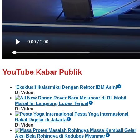
YouTube Kabar Publik
Eksklusif Ikalasmiku Dengan Rektor IBM Asmi
Di Video
Baru Meluncur di RI, Mobil
Mahal Ini Langsung Ludes Terjual
Di Video
Pesta Yoga Internasional
Bakal Digelar di Jakarta
Di Video
Massa Kembali Gelar
Aksi Bela Rohingya di Kedubes Myanmar