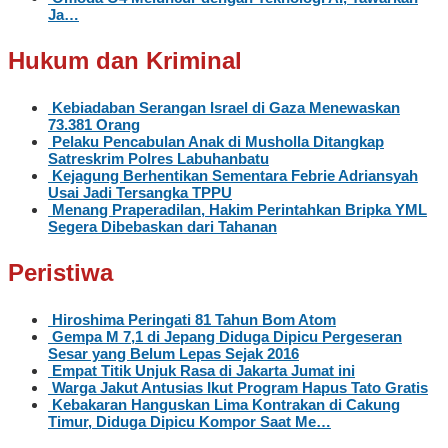
Ja…
Hukum dan Kriminal
Kebiadaban Serangan Israel di Gaza Menewaskan
73.381 Orang
Pelaku Pencabulan Anak di Musholla Ditangkap
Satreskrim Polres Labuhanbatu
Kejagung Berhentikan Sementara Febrie Adriansyah
Usai Jadi Tersangka TPPU
Menang Praperadilan, Hakim Perintahkan Bripka YML
Segera Dibebaskan dari Tahanan
Peristiwa
Hiroshima Peringati 81 Tahun Bom Atom
Gempa M 7,1 di Jepang Diduga Dipicu Pergeseran
Sesar yang Belum Lepas Sejak 2016
Empat Titik Unjuk Rasa di Jakarta Jumat ini
Warga Jakut Antusias Ikut Program Hapus Tato Gratis
Kebakaran Hanguskan Lima Kontrakan di Cakung
Timur, Diduga Dipicu Kompor Saat Me…