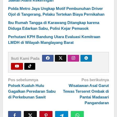
Sawah Alami Kekeringan
Polda Metro Jaya Ungkap Motif Pembunuhan Driver
Ojol di Tangerang, Pelaku Tertekan Biaya Pernikahan
Ibu Rumah Tangga di Karawang Ditangkap karena
Diduga Edarkan Sabu, Polisi Kejar Pemasok
Perhutani KPH Bandung Utara Evaluasi Kemitraan
LMDH di Wilayah Manglayang Barat
Ikuti Kami Pada
Navigasi
Pos sebelumnya
Pos berikutnya
Polsek Kualuh Hulu
Wisatawan Asal Garut
pos
Gagalkan Peredaran Sabu
Tewas Terseret Ombak di
di Perkebunan Sawit
Pantai Madasari
Pangandaran