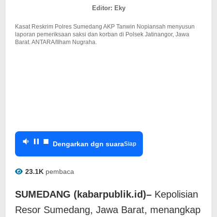
Mahasiswi
Editor: Eky
Unpad
Kasat Reskrim Polres Sumedang AKP Tanwin Nopiansah menyusun
laporan pemeriksaan saksi dan korban di Polsek Jatinangor, Jawa
Barat. ANTARA/Ilham Nugraha.
Dengarkan dgn suara
Siap
23.1K
pembaca
SUMEDANG (kabarpublik.id)–
Kepolisian
Resor Sumedang, Jawa Barat, menangkap