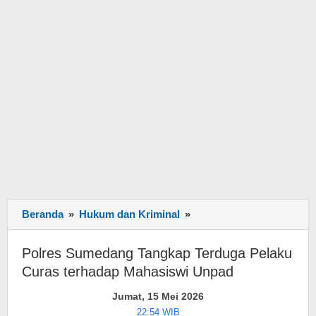
Beranda
»
Hukum dan Kriminal
»
Polres
Sumedang
Tangkap
Polres Sumedang Tangkap Terduga Pelaku
Terduga
Curas terhadap Mahasiswi Unpad
Pelaku
Curas
Jumat, 15 Mei 2026
terhadap
22:54 WIB