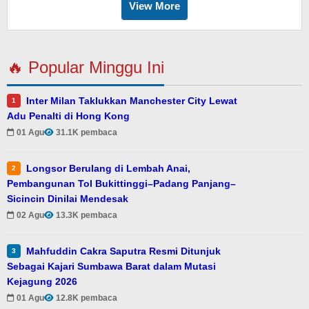
View More
🔥 Popular Minggu Ini
Inter Milan Taklukkan Manchester City Lewat
1
Adu Penalti di Hong Kong
01 Agu
31.1K pembaca
Longsor Berulang di Lembah Anai,
2
Pembangunan Tol Bukittinggi–Padang Panjang–
Sicincin Dinilai Mendesak
02 Agu
13.3K pembaca
Mahfuddin Cakra Saputra Resmi Ditunjuk
3
Sebagai Kajari Sumbawa Barat dalam Mutasi
Kejagung 2026
01 Agu
12.8K pembaca