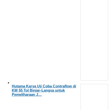
Hutama Karya Uji Coba Contraflow di
KM 55 Tol Binjai–Langsa untuk
Pemeliharaan J…