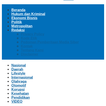
Beranda
Hukum dan Kriminal
Ekonomi Bisnis
Politik
Metropolitan
Redaksi
Privacy Policy
Kode Etik
Pedoman Pemberitaan Media Siber
Kontak
Tentang Kami
Disclaimer
Nasional
Daerah
Lifestyle
Internasional
Olahraga
Otomotif
Korupsi
Kesehatan
Pendidikan
VIDEO