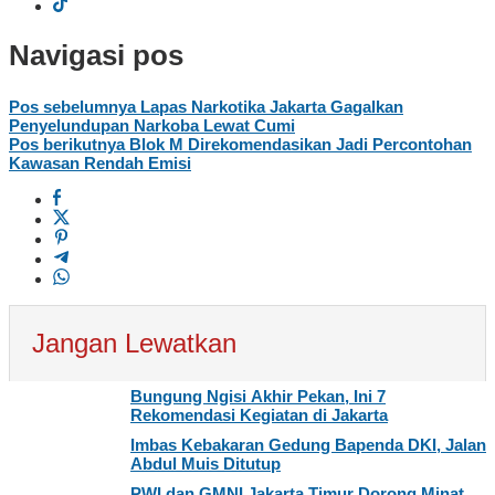
Navigasi pos
Pos sebelumnya
Lapas Narkotika Jakarta Gagalkan
Penyelundupan Narkoba Lewat Cumi
Pos berikutnya
Blok M Direkomendasikan Jadi Percontohan
Kawasan Rendah Emisi
Jangan Lewatkan
Bungung Ngisi Akhir Pekan, Ini 7
Rekomendasi Kegiatan di Jakarta
Imbas Kebakaran Gedung Bapenda DKI, Jalan
Abdul Muis Ditutup
PWI dan GMNI Jakarta Timur Dorong Minat