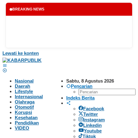
BREAKING NEWS
Lewati ke konten
Nasional
Sabtu, 8 Agustus 2026
Daerah
Pencarian
Lifestyle
Internasional
Indeks Berita
Olahraga
Otomotif
Facebook
Korupsi
Twitter
Kesehatan
Instagram
Pendidikan
Linkedin
VIDEO
Youtube
Tiktok