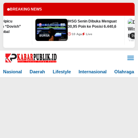
BREAKING NEWS
IHSG Senin Dibuka Menguat
h”
30,95 Poin ke Posisi 6.440,6
10 Agu
Live
BURSA
DAERAH
Lewati
ke
konten
Nasional
Daerah
Lifestyle
Internasional
Olahraga