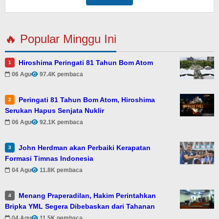
🔥 Popular Minggu Ini
Hiroshima Peringati 81 Tahun Bom Atom
1
06 Agu
97.4K pembaca
Peringati 81 Tahun Bom Atom, Hiroshima
2
Serukan Hapus Senjata Nuklir
06 Agu
92.1K pembaca
John Herdman akan Perbaiki Kerapatan
3
Formasi Timnas Indonesia
04 Agu
11.8K pembaca
Menang Praperadilan, Hakim Perintahkan
4
Bripka YML Segera Dibebaskan dari Tahanan
04 Agu
11.5K pembaca