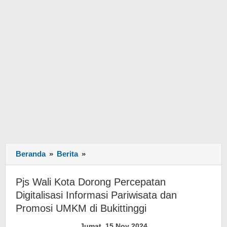
Beranda
»
Berita
»
Pjs
Wali
Kota
Pjs Wali Kota Dorong Percepatan
Dorong
Digitalisasi Informasi Pariwisata dan
Percepatan
Promosi UMKM di Bukittinggi
Digitalisasi
Informasi
Jumat, 15 Nov 2024