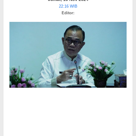
Pariwisata
22:16 WIB
dan
Editor:
Promosi
UMKM
di
Bukittinggi