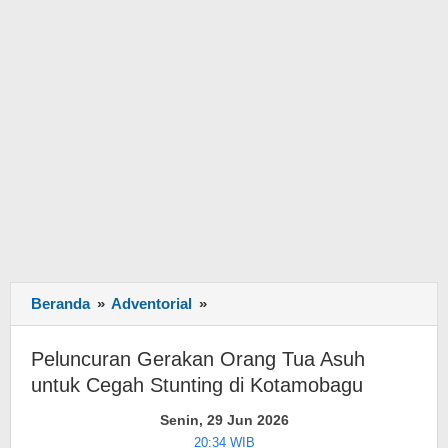
Beranda
»
Adventorial
»
Peluncuran
Gerakan
Orang
Peluncuran Gerakan Orang Tua Asuh
Tua
untuk Cegah Stunting di Kotamobagu
Asuh
untuk
Senin, 29 Jun 2026
Cegah
20:34 WIB