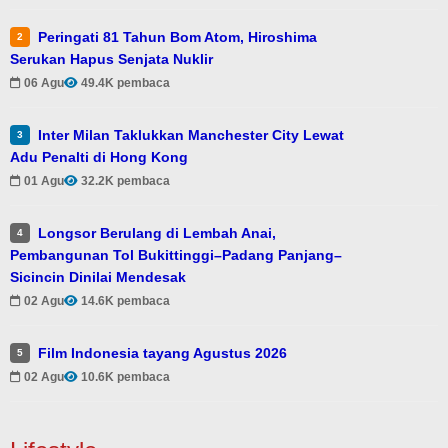
Peringati 81 Tahun Bom Atom, Hiroshima
2
Serukan Hapus Senjata Nuklir
06 Agu
49.4K pembaca
Inter Milan Taklukkan Manchester City Lewat
3
Adu Penalti di Hong Kong
01 Agu
32.2K pembaca
Longsor Berulang di Lembah Anai,
4
Pembangunan Tol Bukittinggi–Padang Panjang–
Sicincin Dinilai Mendesak
02 Agu
14.6K pembaca
Film Indonesia tayang Agustus 2026
5
02 Agu
10.6K pembaca