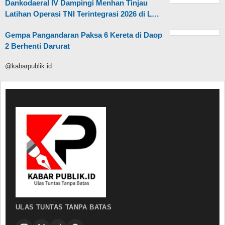
Dankodaeral IV Dampingi Menhan Tinjau
Latihan Operasi TNI Terintegrasi 2026 di L…
Gempa Pangandaran Paksa 6 Kereta di Daop
2 Berhenti Darurat
@kabarpublik.id
ULAS TUNTAS TANPA BATAS