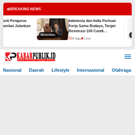
BREAKING NEWS
urus
Indonesia dan India Perkuat
lankan
Kerja Sama Budaya, Target
Restorasi 100 Candi
NASIONAL
ADVENTORIAL
Prambanan Rampung
8 Agu
Live
Sebelum 2029
Lewati
ke
konten
Nasional
Daerah
Lifestyle
Internasional
Olahraga