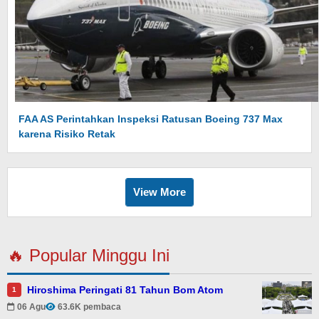
FAA AS Perintahkan Inspeksi Ratusan Boeing 737 Max
karena Risiko Retak
View More
🔥 Popular Minggu Ini
Hiroshima Peringati 81 Tahun Bom Atom
1
06 Agu
63.6K pembaca