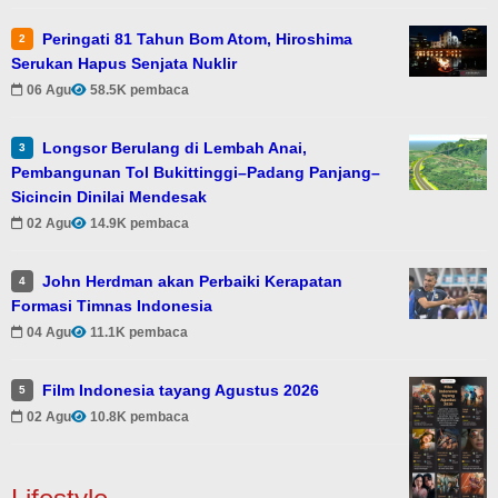
Peringati 81 Tahun Bom Atom, Hiroshima
2
Serukan Hapus Senjata Nuklir
06 Agu
58.5K pembaca
Longsor Berulang di Lembah Anai,
3
Pembangunan Tol Bukittinggi–Padang Panjang–
Sicincin Dinilai Mendesak
02 Agu
14.9K pembaca
John Herdman akan Perbaiki Kerapatan
4
Formasi Timnas Indonesia
04 Agu
11.1K pembaca
Film Indonesia tayang Agustus 2026
5
02 Agu
10.8K pembaca