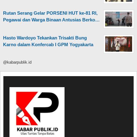
Rutan Serang Gelar PORSENI HUT ke-81 RI,
Pegawai dan Warga Binaan Antusias Berko…
Hasto Wardoyo Tekankan Trisakti Bung
Karno dalam Konfercab I GPM Yogyakarta
@kabarpublik.id