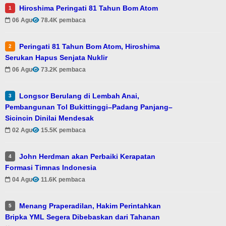
Hiroshima Peringati 81 Tahun Bom Atom
1
06 Agu
78.4K pembaca
Peringati 81 Tahun Bom Atom, Hiroshima
2
Serukan Hapus Senjata Nuklir
06 Agu
73.2K pembaca
Longsor Berulang di Lembah Anai,
3
Pembangunan Tol Bukittinggi–Padang Panjang–
Sicincin Dinilai Mendesak
02 Agu
15.5K pembaca
John Herdman akan Perbaiki Kerapatan
4
Formasi Timnas Indonesia
04 Agu
11.6K pembaca
Menang Praperadilan, Hakim Perintahkan
5
Bripka YML Segera Dibebaskan dari Tahanan