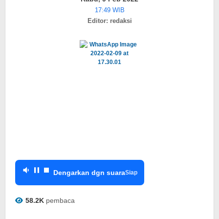
Melakukan
17:49 WIB
Konsolidasi
Editor: redaksi
Organisasi
IKWI
Tingkat
Pusat
&
Daerah
Dengarkan dgn suara
Siap
58.2K
pembaca