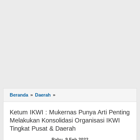
Beranda
»
Daerah
»
Ketum
IKWI
:
Ketum IKWI : Mukernas Punya Arti Penting
Mukernas
Melakukan Konsolidasi Organisasi IKWI
Punya
Tingkat Pusat & Daerah
Arti
Penting
Rabu, 9 Feb 2022