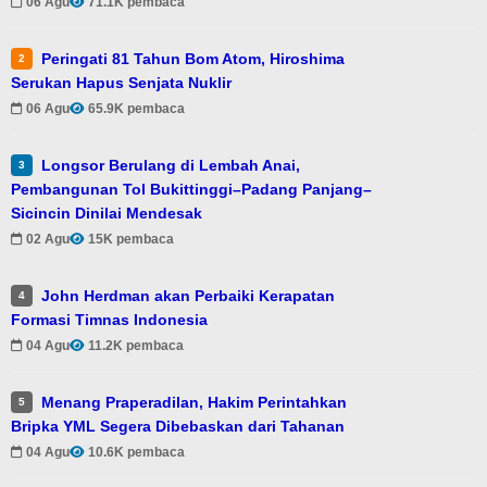
06 Agu
71.1K pembaca
Peringati 81 Tahun Bom Atom, Hiroshima
2
Serukan Hapus Senjata Nuklir
06 Agu
65.9K pembaca
Longsor Berulang di Lembah Anai,
3
Pembangunan Tol Bukittinggi–Padang Panjang–
Sicincin Dinilai Mendesak
02 Agu
15K pembaca
John Herdman akan Perbaiki Kerapatan
4
Formasi Timnas Indonesia
04 Agu
11.2K pembaca
Menang Praperadilan, Hakim Perintahkan
5
Bripka YML Segera Dibebaskan dari Tahanan
04 Agu
10.6K pembaca