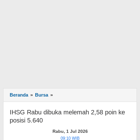
Beranda
»
Bursa
»
IHSG
Rabu
dibuka
IHSG Rabu dibuka melemah 2,58 poin ke
melemah
posisi 5.640
2,58
poin
Rabu, 1 Jul 2026
ke
09:10 WIB