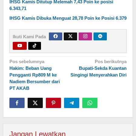
IHSG Kamis Ditutup Melemah 7,43 Poin ke posisi
6.343,71
IHSG Kamis Dibuka Menguat 28,78 Poin ke Posisi 6.379
Ikuti Kami Pada
Navigasi
Pos sebelumnya
Pos berikutnya
Hakim: Beban Uang
Bupati-Sekda Kuantan
pos
Pengganti Rp809 M ke
Singingi Menyerahkan Diri
Nadiem Bersumber dari
PT AKAB
Jangan Lewatkan