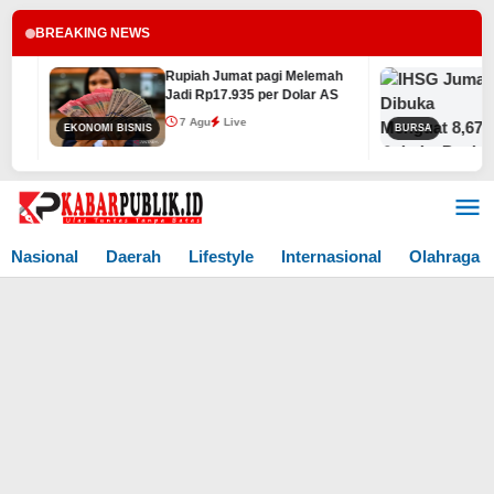
BREAKING NEWS
Rupiah Jumat pagi Melemah
IHSG Jum
Jadi Rp17.935 per Dolar AS
8,67 Poin
7 Agu
Live
7 Agu
EKONOMI BISNIS
BURSA
Lewati
ke
konten
Nasional
Daerah
Lifestyle
Internasional
Olahraga