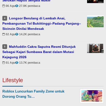
Serukan Hapus Senjata Nuklir
06 Agu
27.9K pembaca
Longsor Berulang di Lembah Anai,
4
Pembangunan Tol Bukittinggi–Padang Panjang–
Sicincin Dinilai Mendesak
02 Agu
14.2K pembaca
Mahfuddin Cakra Saputra Resmi Ditunjuk
5
Sebagai Kajari Sumbawa Barat dalam Mutasi
Kejagung 2026
01 Agu
13.7K pembaca
Lifestyle
Roblox Luncurkan Family Zone untuk
Dorong Orang Tu…