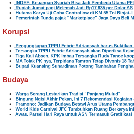
INDEF: Keuangan Syariah Bisa Jadi Pembeda Utama PFII
Rupiah Jumat pagi Melemah Jadi Rp17.935 per Dolar AS
Hutama Karya Uji Coba Contraflow di KM 55 Tol Binjai
Pemerintah Tunda pajak “Marketplace” Jaga Daya Beli 
Korupsi
Pengungkapan TPPU Febrie Adriansyah harus Buktikan 
Tersangka TPPU Febrie Adriansyah akan Diperiksa Kejag
Tiga Kali Absen, KPK Imbau Tersangka Rudy Tanoe koop
MA Tolak PK nya, Terpidana Tamron Tetap Divonis 18 Ta
Bupati Kuansing Suhardiman Potong Tambahan Penghas
Budaya
Warga Serang Lestarikan Tradisi “Panjang Mulud”
Bingung Ngisi Akhir Pekan, Ini 7 Rekomendasi Kegiatan 
Pramono: Jadikan Budaya Betawi Arus Utama Pembangu
World Kids Carnival JFC Tumbuhkan Ruang Berkarya Ink
Awas, Parsel Hari Raya untuk ASN Termasuk Gratifikasi