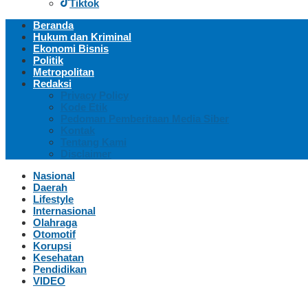
Tiktok
Beranda
Hukum dan Kriminal
Ekonomi Bisnis
Politik
Metropolitan
Redaksi
Privacy Policy
Kode Etik
Pedoman Pemberitaan Media Siber
Kontak
Tentang Kami
Disclaimer
Nasional
Daerah
Lifestyle
Internasional
Olahraga
Otomotif
Korupsi
Kesehatan
Pendidikan
VIDEO