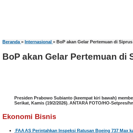
Beranda
»
Internasional
»
BoP akan Gelar Pertemuan di Siprus
BoP akan Gelar Pertemuan di S
Presiden Prabowo Subianto (keempat kiri bawah) member
Serikat, Kamis (19/2/2026). ANTARA FOTO/HO-Setpres/h
Ekonomi Bisnis
FAA AS Perintahkan Inspeksi Ratusan Boeing 737 Max ka