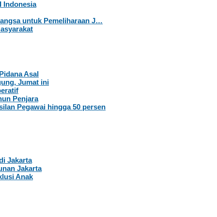
 Indonesia
–Langsa untuk Pemeliharaan J…
Masyarakat
Pidana Asal
ung, Jumat ini
eratif
hun Penjara
ilan Pegawai hingga 50 persen
di Jakarta
nan Jakarta
lusi Anak