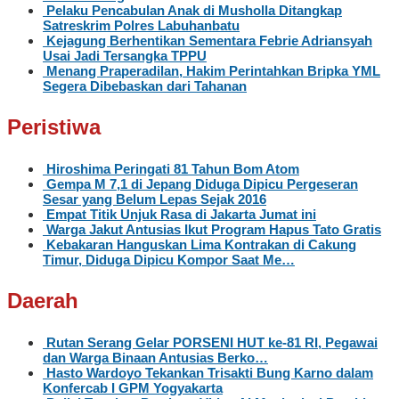
Pelaku Pencabulan Anak di Musholla Ditangkap
Satreskrim Polres Labuhanbatu
Kejagung Berhentikan Sementara Febrie Adriansyah
Usai Jadi Tersangka TPPU
Menang Praperadilan, Hakim Perintahkan Bripka YML
Segera Dibebaskan dari Tahanan
Peristiwa
Hiroshima Peringati 81 Tahun Bom Atom
Gempa M 7,1 di Jepang Diduga Dipicu Pergeseran
Sesar yang Belum Lepas Sejak 2016
Empat Titik Unjuk Rasa di Jakarta Jumat ini
Warga Jakut Antusias Ikut Program Hapus Tato Gratis
Kebakaran Hanguskan Lima Kontrakan di Cakung
Timur, Diduga Dipicu Kompor Saat Me…
Daerah
Rutan Serang Gelar PORSENI HUT ke-81 RI, Pegawai
dan Warga Binaan Antusias Berko…
Hasto Wardoyo Tekankan Trisakti Bung Karno dalam
Konfercab I GPM Yogyakarta