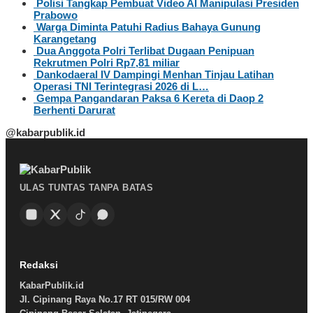
Polisi Tangkap Pembuat Video AI Manipulasi Presiden
Prabowo
Warga Diminta Patuhi Radius Bahaya Gunung
Karangetang
Dua Anggota Polri Terlibat Dugaan Penipuan
Rekrutmen Polri Rp7,81 miliar
Dankodaeral IV Dampingi Menhan Tinjau Latihan
Operasi TNI Terintegrasi 2026 di L…
Gempa Pangandaran Paksa 6 Kereta di Daop 2
Berhenti Darurat
@kabarpublik.id
ULAS TUNTAS TANPA BATAS
Redaksi
KabarPublik.id
Jl. Cipinang Raya No.17 RT 015/RW 004