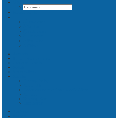
Pencarian
Indeks Berita
Facebook
Twitter
Instagram
Linkedin
Youtube
Tiktok
Beranda
Hukum dan Kriminal
Ekonomi Bisnis
Politik
Metropolitan
Redaksi
Privacy Policy
Kode Etik
Pedoman Pemberitaan Media Siber
Kontak
Tentang Kami
Disclaimer
Nasional
Daerah