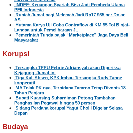
INDEF: Keuangan Syariah Bisa Jadi Pembeda Utama
PFII Indonesia
Rupiah Jumat pagi Melemah Jadi Rp17.935 per Dolar
AS
Hutama Karya Uji Coba Contraflow di KM 55 Tol Binjai–
Langsa untuk Pemeliharaan J…
Pemerintah Tunda pajak “Marketplace” Jaga Daya Beli
Masyarakat
Korupsi
Tersangka TPPU Febrie Adriansyah akan Diperiksa
Kejagung, Jumat ini
Tiga Kali Absen, KPK Imbau Tersangka Rudy Tanoe
kooperatif
MA Tolak PK nya, Terpidana Tamron Tetap Divonis 18
Tahun Penjara
Bupati Kuansing Suhardiman Potong Tambahan
Penghasilan Pegawai hingga 50 persen
Sidang Perdana korupsi Yaqut Cholil Digelar Selasa
Depan
Budaya