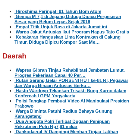
Hiroshima Peringati 81 Tahun Bom Atom
Gempa M 7,1 di Jepang Diduga Dipicu Pergeseran
Sesar yang Belum Lepas Sejak 2016
Empat Titik Unjuk Rasa di Jakarta Jumat ini
Warga Jakut Antusias Ikut Program Hapus Tato Gratis
Kebakaran Hanguskan Lima Kontrakan di Cakung
Timur, Diduga Dipicu Kompor Saat Me…
Daerah
Wapres Gibran Tinjau Rehabilitasi Jembatan Lumut,
Progres Pekerjaan Capai 40 Per…
Rutan Serang Gelar PORSENI HUT ke-81 RI, Pegawai
dan Warga Binaan Antusias Berko…
Hasto Wardoyo Tekankan Trisakti Bung Karno dalam
Konfercab I GPM Yogyakarta
Polisi Tangkap Pembuat Video AI Manipulasi Presiden
Prabowo
Warga Diminta Patuhi Radius Bahaya Gunung
Karangetang
Dua Anggota Polri Terlibat Dugaan Penipuan
Rekrutmen Polri Rp7,81 miliar
Dankodaeral IV Dampingi Menhan Tinjau Latihan