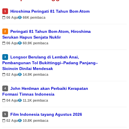
Hiroshima Peringati 81 Tahun Bom Atom
1
06 Agu
66K pembaca
Peringati 81 Tahun Bom Atom, Hiroshima
2
Serukan Hapus Senjata Nuklir
06 Agu
60.9K pembaca
Longsor Berulang di Lembah Anai,
3
Pembangunan Tol Bukittinggi–Padang Panjang–
Sicincin Dinilai Mendesak
02 Agu
14.9K pembaca
John Herdman akan Perbaiki Kerapatan
4
Formasi Timnas Indonesia
04 Agu
11.1K pembaca
Film Indonesia tayang Agustus 2026
5
02 Agu
10.8K pembaca