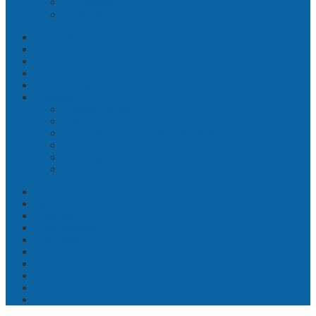
Youtube
Tiktok
Beranda
Hukum dan Kriminal
Ekonomi Bisnis
Politik
Metropolitan
Redaksi
Privacy Policy
Kode Etik
Pedoman Pemberitaan Media Siber
Kontak
Tentang Kami
Disclaimer
Nasional
Daerah
Lifestyle
Internasional
Olahraga
Otomotif
Korupsi
Kesehatan
Pendidikan
VIDEO