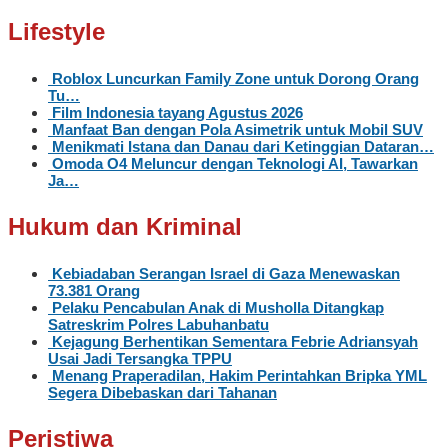
Lifestyle
Roblox Luncurkan Family Zone untuk Dorong Orang
Tu…
Film Indonesia tayang Agustus 2026
Manfaat Ban dengan Pola Asimetrik untuk Mobil SUV
Menikmati Istana dan Danau dari Ketinggian Dataran…
Omoda O4 Meluncur dengan Teknologi AI, Tawarkan
Ja…
Hukum dan Kriminal
Kebiadaban Serangan Israel di Gaza Menewaskan
73.381 Orang
Pelaku Pencabulan Anak di Musholla Ditangkap
Satreskrim Polres Labuhanbatu
Kejagung Berhentikan Sementara Febrie Adriansyah
Usai Jadi Tersangka TPPU
Menang Praperadilan, Hakim Perintahkan Bripka YML
Segera Dibebaskan dari Tahanan
Peristiwa