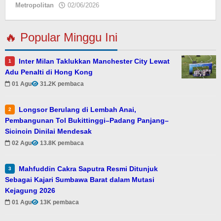
Metropolitan
02/06/2026
oleh
Eky
🔥 Popular Minggu Ini
Inter Milan Taklukkan Manchester City Lewat
1
Adu Penalti di Hong Kong
01 Agu
31.2K pembaca
Longsor Berulang di Lembah Anai,
2
Pembangunan Tol Bukittinggi–Padang Panjang–
Sicincin Dinilai Mendesak
02 Agu
13.8K pembaca
Mahfuddin Cakra Saputra Resmi Ditunjuk
3
Sebagai Kajari Sumbawa Barat dalam Mutasi
Kejagung 2026
01 Agu
13K pembaca