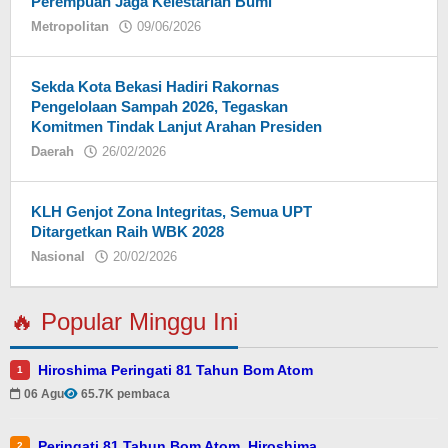
Perempuan Jaga Kelestarian Bumi
Metropolitan
09/06/2026
oleh
Ati
Modjo
Sekda Kota Bekasi Hadiri Rakornas
Pengelolaan Sampah 2026, Tegaskan
Komitmen Tindak Lanjut Arahan Presiden
Daerah
26/02/2026
oleh
Eky
KLH Genjot Zona Integritas, Semua UPT
Ditargetkan Raih WBK 2028
Nasional
20/02/2026
oleh
Eky
🔥 Popular Minggu Ini
Hiroshima Peringati 81 Tahun Bom Atom
1
06 Agu
65.7K pembaca
Peringati 81 Tahun Bom Atom, Hiroshima
2