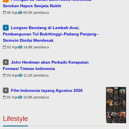
Serukan Hapus Senjata Nuklir
06 Agu
60.5K pembaca
Longsor Berulang di Lembah Anai,
3
Pembangunan Tol Bukittinggi–Padang Panjang–
Sicincin Dinilai Mendesak
02 Agu
14.9K pembaca
John Herdman akan Perbaiki Kerapatan
4
Formasi Timnas Indonesia
04 Agu
11.1K pembaca
Film Indonesia tayang Agustus 2026
5
02 Agu
10.8K pembaca
Lifestyle