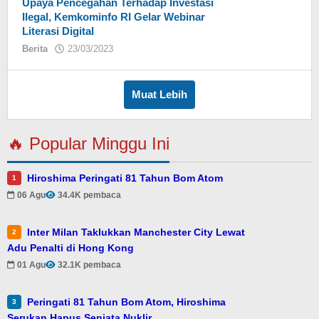
Upaya Pencegahan Terhadap Investasi
Ilegal, Kemkominfo RI Gelar Webinar
Literasi Digital
Berita
23/03/2023
oleh
Muat Lebih
🔥 Popular Minggu Ini
Hiroshima Peringati 81 Tahun Bom Atom
1
06 Agu
34.4K pembaca
Inter Milan Taklukkan Manchester City Lewat
2
Adu Penalti di Hong Kong
01 Agu
32.1K pembaca
Peringati 81 Tahun Bom Atom, Hiroshima
3
Serukan Hapus Senjata Nuklir