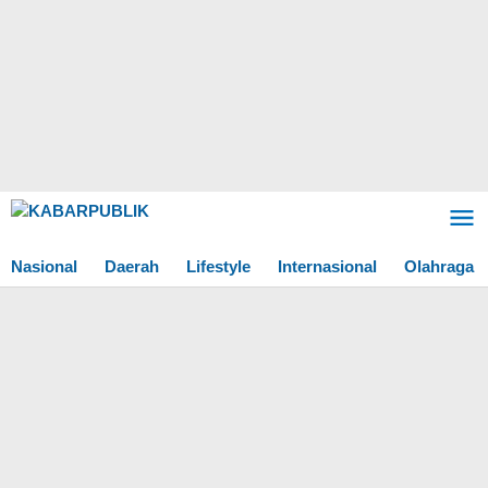
Lewati
ke
konten
Nasional
Daerah
Lifestyle
Internasional
Olahraga