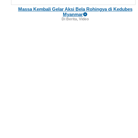
Massa Kembali Gelar Aksi Bela Rohingya di Kedubes
Myanmar
Di Berita, Video