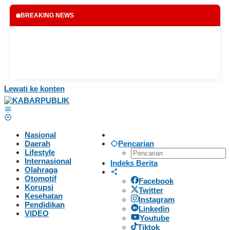
BREAKING NEWS
Lewati ke konten
Nasional
Daerah
Pencarian
Lifestyle
Internasional
Indeks Berita
Olahraga
Otomotif
Facebook
Korupsi
Twitter
Kesehatan
Instagram
Pendidikan
Linkedin
VIDEO
Youtube
Tiktok