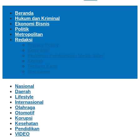
Beranda
Hukum dan Kriminal
Ekonomi Bisnis
Politik
Metropolitan
Redaksi
Privacy Policy
Kode Etik
Pedoman Pemberitaan Media Siber
Kontak
Tentang Kami
Disclaimer
Nasional
Daerah
Lifestyle
Internasional
Olahraga
Otomotif
Korupsi
Kesehatan
Pendidikan
VIDEO