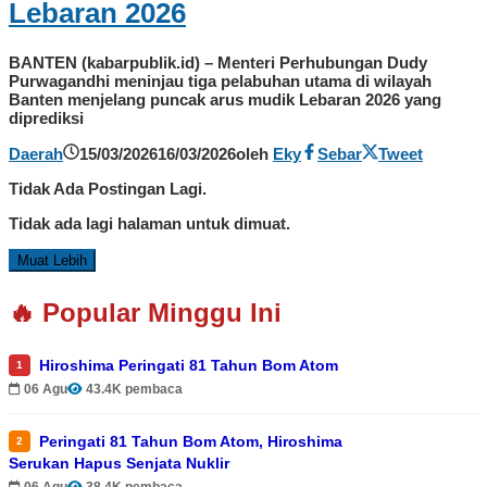
Lebaran 2026
BANTEN (kabarpublik.id) – Menteri Perhubungan Dudy
Purwagandhi meninjau tiga pelabuhan utama di wilayah
Banten menjelang puncak arus mudik Lebaran 2026 yang
diprediksi
Daerah
15/03/2026
16/03/2026
oleh
Eky
Sebar
Tweet
Tidak Ada Postingan Lagi.
Tidak ada lagi halaman untuk dimuat.
Muat Lebih
🔥 Popular Minggu Ini
Hiroshima Peringati 81 Tahun Bom Atom
1
06 Agu
43.4K pembaca
Peringati 81 Tahun Bom Atom, Hiroshima
2
Serukan Hapus Senjata Nuklir
06 Agu
38.4K pembaca