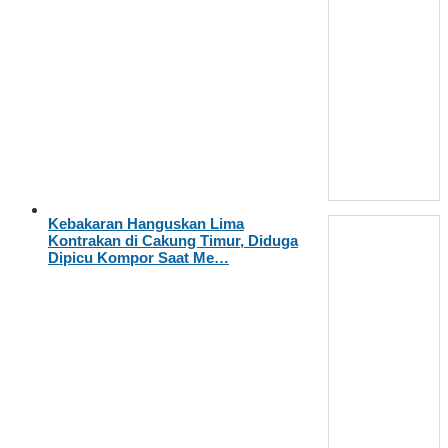
Kebakaran Hanguskan Lima
Kontrakan di Cakung Timur, Diduga
Dipicu Kompor Saat Me…