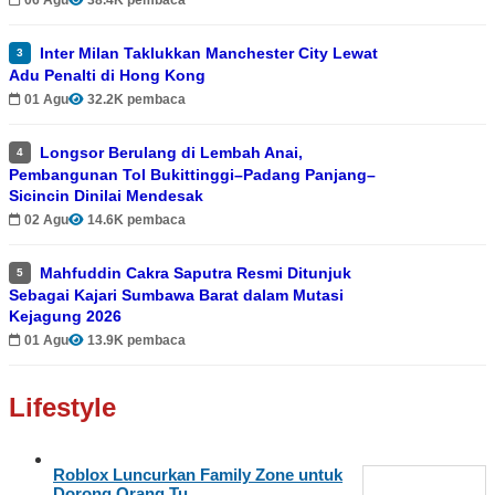
Inter Milan Taklukkan Manchester City Lewat
3
Adu Penalti di Hong Kong
01 Agu
32.2K pembaca
Longsor Berulang di Lembah Anai,
4
Pembangunan Tol Bukittinggi–Padang Panjang–
Sicincin Dinilai Mendesak
02 Agu
14.6K pembaca
Mahfuddin Cakra Saputra Resmi Ditunjuk
5
Sebagai Kajari Sumbawa Barat dalam Mutasi
Kejagung 2026
01 Agu
13.9K pembaca
Lifestyle
Roblox Luncurkan Family Zone untuk
Dorong Orang Tu…